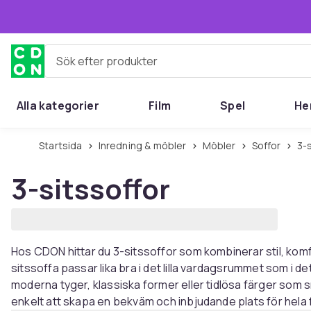
Hoppa till huvudinnehållet
Sök efter produkter
Alla kategorier
Film
Spel
He
Startsida
Inredning & möbler
Möbler
Soffor
3
3-sitssoffor
Hos CDON hittar du 3-sitssoffor som kombinerar stil, komfo
sitssoffa passar lika bra i det lilla vardagsrummet som i d
moderna tyger, klassiska former eller tidlösa färger som s
enkelt att skapa en bekväm och inbjudande plats för hela 