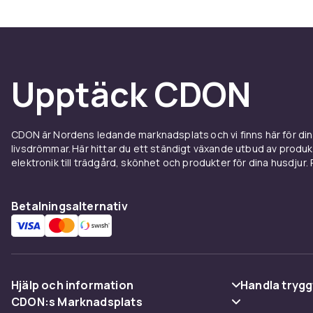
Materi
Tygsoffor är p
syntetiska mi
Upptäck CDON
eleganta och l
skick. Sammet
Soffans konst
CDON är Nordens ledande marknadsplats och vi finns här för d
massivt trä hå
livsdrömmar. Här hittar du ett ständigt växande utbud av produ
mer responsi
elektronik till trädgård, skönhet och produkter för dina husdjur. Pr
bättre under 
Betalningsalternativ
Mått o
En standardmä
100 cm, och h
att ta hänsyn
Hjälp och information
Handla trygg
soffbord fram
CDON:s Marknadsplats
Vanliga frågor
Betalning