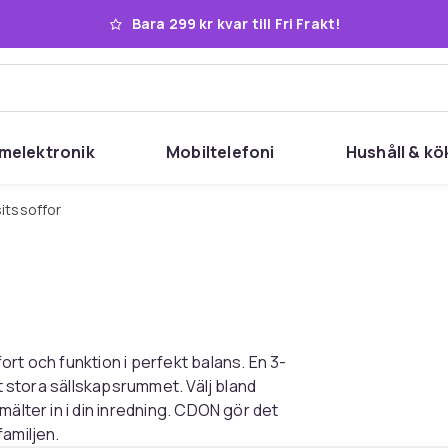
Bara 299 kr kvar till Fri Frakt!
melektronik
Mobiltelefoni
Hushåll & kö
-sitssoffor
rt och funktion i perfekt balans. En 3-
et stora sällskapsrummet. Välj bland
mälter in i din inredning. CDON gör det
familjen.