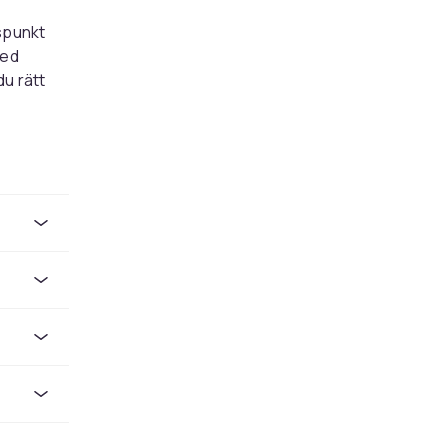
spunkt
med
du rätt
skäl till
 möbler
al.
ler med
dlöst
ala ben
er att