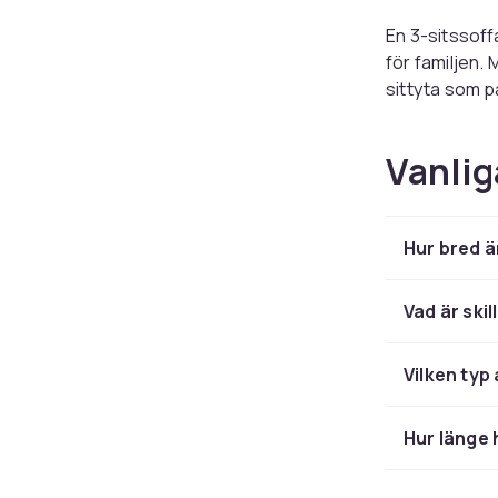
En 3-sitssof
för familjen.
sittyta som p
modell kan de
3-sitssoffan ä
Vanlig
det. Den bala
klarar av. I e
Hur bred ä
Stilar:
Stilmässigt s
Vad är ski
hög rygg, svä
intryck. Mode
Vilken typ 
passar i ljus
generösa måt
Hur länge 
Många väljer 
bygga ut med