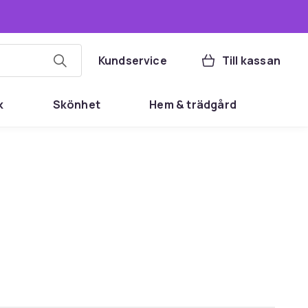
Kundservice
Till kassan
k
Skönhet
Hem & trädgård