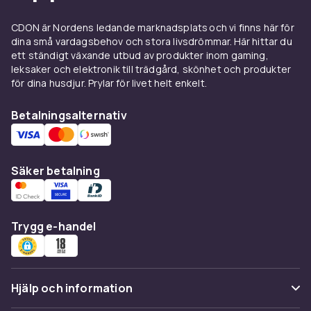
de flesta gardiner säljs i praktiska 2-pack. Mät
CDON är Nordens ledande marknadsplats och vi finns här för
fönstrets bredd och räkna med ungefär
dina små vardagsbehov och stora livsdrömmar. Här hittar du
dubbel tygbredd för fina veck. Hos oss hittar
ett ständigt växande utbud av produkter inom gaming,
du gardiner från bland annat vidaXL i allt från vitt
leksaker och elektronik till trädgård, skönhet och produkter
och beige till bruna gardiner och djupa kulörer.
för dina husdjur. Prylar för livet helt enkelt.
Glöm inte
gardintillbehör
som gardinstänger,
Betalningsalternativ
gardinringar och gardinomtag för att göra
upphängningen komplett.
Säker betalning
Trygg e-handel
Hjälp och information