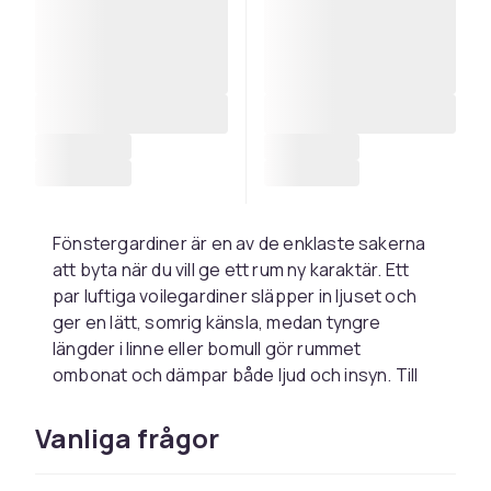
Fönstergardiner är en av de enklaste sakerna
att byta när du vill ge ett rum ny karaktär. Ett
par luftiga voilegardiner släpper in ljuset och
ger en lätt, somrig känsla, medan tyngre
längder i linne eller bomull gör rummet
ombonat och dämpar både ljud och insyn. Till
vardagsrummet väljer många gardiner som går
hela vägen ner till golvet, gärna linnegardiner
Vanliga frågor
eller längder i linnelook, och till sovrummet är
mörkläggande gardiner ett smart val för bättre