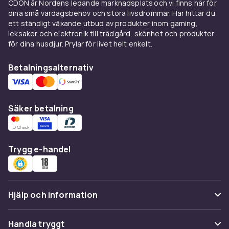
CDON är Nordens ledande marknadsplats och vi finns här för
formar midjan. Overbustkorsetter inkluderar
dina små vardagsbehov och stora livsdrömmar. Här hittar du
bröststöd.
ett ständigt växande utbud av produkter inom gaming,
leksaker och elektronik till trädgård, skönhet och produkter
Midjetränare och shapewear
för dina husdjur. Prylar för livet helt enkelt.
Midjetränare i latex eller neopren ger
Betalningsalternativ
kompression och stöd under träning och
vardag. Shapewear i mikrofiber ger en slät
silhuett under
klänningar
och tajta kläder.
Säker betalning
Material och komfort
Satin ger en klassisk och elegant känsla. Mesh
andas bra. Spets ger en romantisk touch.
Trygg e-handel
Stålspröt ger maximal stöd medan plastspröt
är flexiblare. Välj rätt storlek för bästa komfort.
Handla korsetter på CDON
Hjälp och information
Utforska
damunderkläder
och
damkläder
.
Vanliga frågor
Handla tryggt
Tryggt köp.