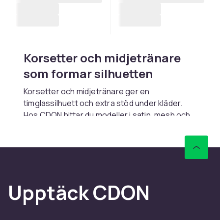
Korsetter och midjetränare
som formar silhuetten
Korsetter och midjetränare ger en
timglassilhuett och extra stöd under kläder.
Hos CDON hittar du modeller i satin, mesh och
spets med olika grader av kompression. Snabb
leverans.
Korsetter och bustiers
Traditionella korsetter med spröt ger maximal
Upptäck CDON
formning och stöd. Bustiers är kortare och ger
lyft och form till bröst och midja.
Underbustkorsetter bärs under brösten och