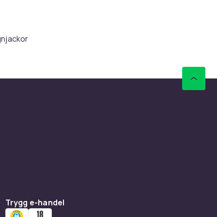
gnjackor
rial.
de sömmar
r ger mer
ängor
.
Trygg e-handel