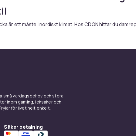
il
cka är ett måste i nordiskt klimat. Hos CDON hittar du damre
visande membran, tejpade sömmar och andningsaktiva mate
ns.
avvisande material
ogi hindrar vatten utifrån men släpper fukt inifrån. Tejpa
ckage. DWR-behandling på yttertyget får vatten att pärla av.
lassning anger vattentätheten.
er för stad och natur
ina små vardagsbehov och stora
kter inom gaming, leksaker och
ylar för livet helt enkelt.
 shell-jackor fungerar som nödregnjacka. Längre regnrocka
adselegans. Komplettera med
gummistövlar
och
vandringsk
Säker betalning
onella detaljer