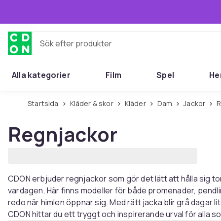
Hoppa till huvudinnehållet
Sök efter produkter
Alla kategorier
Film
Spel
He
Startsida
Kläder & skor
Kläder
Dam
Jackor
Regnjackor
CDON erbjuder regnjackor som gör det lätt att hålla sig to
vardagen. Här finns modeller för både promenader, pendling 
redo när himlen öppnar sig. Med rätt jacka blir grå dagar l
CDON hittar du ett tryggt och inspirerande urval för alla so