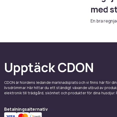
med st
En bra regnja
med vattenav
Snabb levera
Vatten
Membranteknol
Upptäck CDON
förhindrar lä
Vattenpelark
Modell
CDON är Nordens ledande marknadsplats och vi finns här för d
livsdrömmar. Här hittar du ett ständigt växande utbud av produ
elektronik till trädgård, skönhet och produkter för dina husdjur. Pr
Lättpackbara
skydd och st
Betalningsalternativ
Funkti