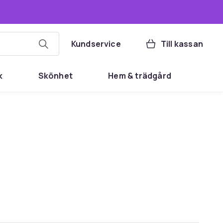
Kundservice
Till kassan
k
Skönhet
Hem & trädgård