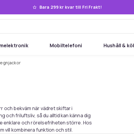
Bara 299 kr kvar till Fri Frakt!
melektronik
Mobiltelefoni
Hushåll & kö
Regnjackor
rr och bekväm när vädret skiftar i
och friluftsliv, så du alltid kan känna dig
ite enklare och rörelsefriheten större. Hos
m vill kombinera funktion och stil.