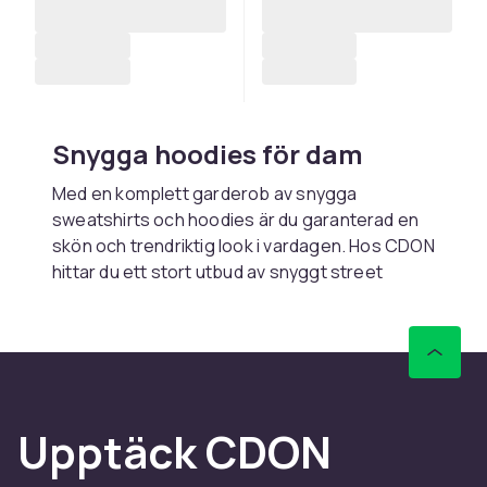
Snygga hoodies för dam
Med en komplett garderob av snygga
sweatshirts och hoodies är du garanterad en
skön och trendriktig look i vardagen. Hos CDON
hittar du ett stort utbud av snyggt street
fashion för tjejer i alla åldrar. Välj allt från en
läcker luvtröja för dam till en skön zip hoodie i
oversize modell. På den här sajten hittar du en
blandad kompott av bekvämt och sportigt
mode när det är som bäst. Huvtröjor och sköna
sweatshirts dam har blivit en het trend i
Upptäck CDON
modesvängen och vem är inte glad för det?
Bekväma plagg som sitter skönt på alla