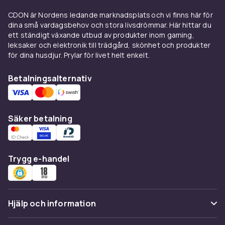
samtidigt som de är snygga och riktigt
CDON är Nordens ledande marknadsplats och vi finns här för
trendsäkra. Självklart ger vi dig ett
dina små vardagsbehov och stora livsdrömmar. Här hittar du
variationsrikt utbud på sweatshirts för dam
ett ständigt växande utbud av produkter inom gaming,
som passar till alla tänkbara tillfällen. Till skolan,
leksaker och elektronik till trädgård, skönhet och produkter
för dina husdjur. Prylar för livet helt enkelt.
träningen eller till och med partyt - vårt
sortiment av huvtröjor, hoodies och
Betalningsalternativ
sweatshirts dam uppfyller alla önskemål.
Snygga sweatshirts för varje
tillfälle
Säker betalning
För dig som vill piffa till looken och inte bara
bära enfärgade plagg är tipset att köpa en vit,
Trygg e-handel
svart eller beige hoodie eller sweatshirt dam
med tryck. Du kan välja bland mängder av tryck
och stilar från våra kända varumärken. Från
musikinspirerade tryck till mer konstnärliga
Hjälp och information
motiv eller rena statement-plagg. Ett utbud
inom kategorin hoodie dam är inte komplett