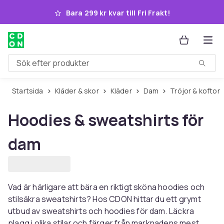
Hoppa till huvudinnehållet
Bara 299 kr kvar till Fri Frakt!
Sök efter produkter
Startsida
Kläder & skor
Kläder
Dam
Tröjor & koftor
Hoodies & sweatshirts för
dam
Vad är härligare att bära en riktigt sköna hoodies och
stilsäkra sweatshirts? Hos CDON hittar du ett grymt
utbud av sweatshirts och hoodies för dam. Läckra
plagg i olika stilar och färger från marknadens mest