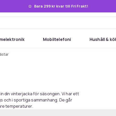
Bara 299 kr kvar till Fri Frakt!
melektronik
Mobiltelefoni
Hushåll & kö
Västar
in din vinterjacka för säsongen. Vi har ett
ags och i sportiga sammanhang. De går
lare temperaturer.