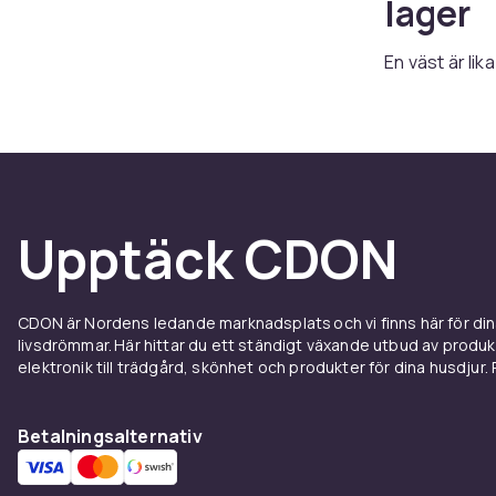
lager
En väst är li
eller rock. V
efter årstid 
två olika färg
Välj b
Upptäck CDON
Här på CDON hi
så du kan välj
varm dunväst t
CDON är Nordens ledande marknadsplats och vi finns här för d
passar en frit
livsdrömmar. Här hittar du ett ständigt växande utbud av produ
skulle bli fö
elektronik till trädgård, skönhet och produkter för dina husdjur. Pr
skaljacka ell
Välj m
Betalningsalternativ
för her