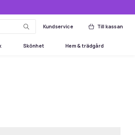
Kundservice
Till kassan
k
Skönhet
Hem & trädgård