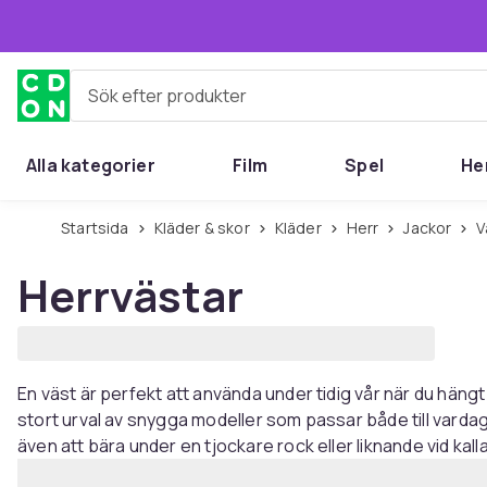
Hoppa till huvudinnehållet
Sök efter produkter
Alla kategorier
Film
Spel
He
Startsida
Kläder & skor
Kläder
Herr
Jackor
Herrvästar
En väst är perfekt att använda under tidig vår när du hängt 
stort urval av snygga modeller som passar både till vard
även att bära under en tjockare rock eller liknande vid kal