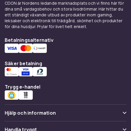
bekvämare att gå i och kan även användas
CDON är Nordens ledande marknadsplats och vi finns här för
dina små vardagsbehov och stora livsdrömmar. Här hittar du
utanför banan. De är lättare och tunnare, och
ett ständigt växande utbud av produkter inom gaming,
passar utmärkt på välskötta fairways och torra
leksaker och elektronik till trädgård, skönhet och produkter
förhållanden.
för dina husdjur. Prylar för livet helt enkelt.
Många moderna spikfria golfskor är svåra att
Betalningsalternativ
särskilja från vanliga sneakers – en fördel om
du vill ha en sko som fungerar lika bra för lunch
på klubbhuset som ute på banan.
Säker betalning
Vattentäta golfskor
Morgondagg, regn och bevattnade banor gör
vattentäta golfskor till ett klokt val för den som
Trygg e-handel
spelar oavsett väder. Membraner som GORE-
TEX håller fötterna torra utan att kompromissa
på andningsförmåga. Många märken erbjuder
Hjälp och information
garanti mot vatteninträngning i 1–2 år.
Skopassform och last
Vanliga frågor
Handla tryggt