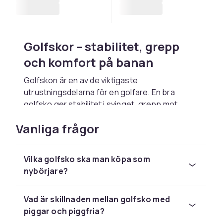
Golfskor – stabilitet, grepp
och komfort på banan
Golfskon är en av de viktigaste
utrustningsdelarna för en golfare. En bra
golfsko ger stabilitet i svinget, grepp mot
underlagen på fairway och green, och komfort
Vanliga frågor
under en runda på 18 hål som kan innebära upp
till 8 km gång. Hos CDON hittar du golfskor för
herr, dam och junior i spik- och spikfria
Vilka golfsko ska man köpa som
varianter.
nybörjare?
Rätt sko förbättrar din balans och kraft vid
träff, och skyddar fötterna mot fukt och kyla
Vad är skillnaden mellan golfsko med
under hela rundan.
piggar och piggfria?