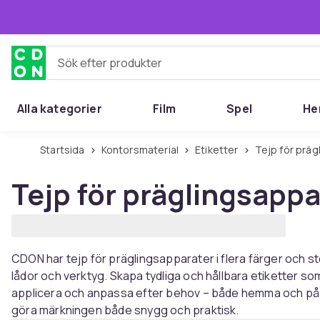
Hoppa till huvudinnehållet
Sök efter produkter
Alla kategorier
Film
Spel
He
Startsida
Kontorsmaterial
Etiketter
Tejp för prä
Tejp för präglingsappa
CDON har tejp för präglingsapparater i flera färger och st
lådor och verktyg. Skapa tydliga och hållbara etiketter som h
applicera och anpassa efter behov – både hemma och på jo
göra märkningen både snygg och praktisk.