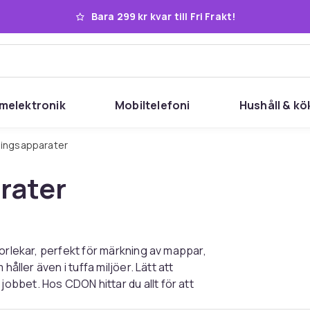
Bara 299 kr kvar till Fri Frakt!
melektronik
Mobiltelefoni
Hushåll & kö
glingsapparater
rater
orlekar, perfekt för märkning av mappar,
åller även i tuffa miljöer. Lätt att
bbet. Hos CDON hittar du allt för att