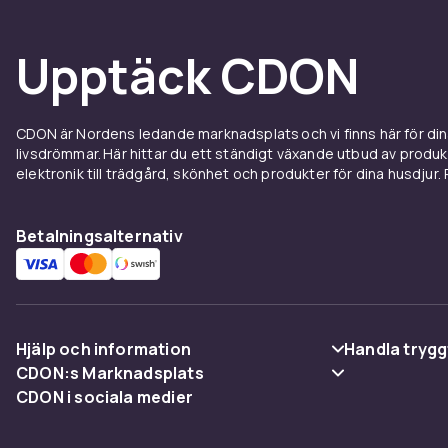
Upptäck CDON
CDON är Nordens ledande marknadsplats och vi finns här för d
livsdrömmar. Här hittar du ett ständigt växande utbud av produ
elektronik till trädgård, skönhet och produkter för dina husdjur. Pr
Betalningsalternativ
Hjälp och information
Handla trygg
CDON:s Marknadsplats
Vanliga frågor
Betalning
CDON i sociala medier
Sälj på CDON
Spåra paket
Leverans
Bli affiliate