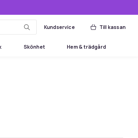
Kundservice
Till kassan
k
Skönhet
Hem & trädgård