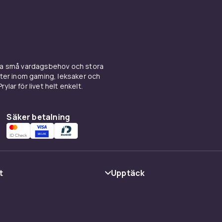
ina små vardagsbehov och stora
kter inom gaming, leksaker och
ylar för livet helt enkelt.
Säker betalning
t
Upptäck
Kategorier
Varumärken