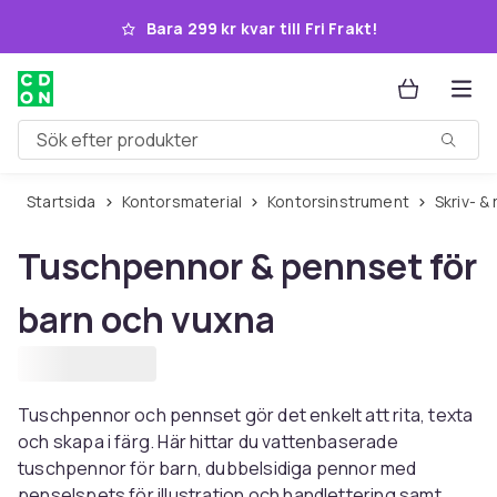
Hoppa till huvudinnehållet
Bara 299 kr kvar till Fri Frakt!
Sök efter produkter
Startsida
Kontorsmaterial
Kontorsinstrument
Skriv- 
Tuschpennor & pennset för
barn och vuxna
Tuschpennor och pennset gör det enkelt att rita, texta
och skapa i färg. Här hittar du vattenbaserade
tuschpennor för barn, dubbelsidiga pennor med
penselspets för illustration och handlettering samt