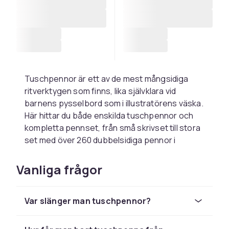
Tuschpennor är ett av de mest mångsidiga
ritverktygen som finns, lika självklara vid
barnens pysselbord som i illustratörens väska.
Här hittar du både enskilda tuschpennor och
kompletta pennset, från små skrivset till stora
set med över 260 dubbelsidiga pennor i
praktisk förvaringsväska. Så här väljer du rätt.
Vanliga frågor
Vattenbaserade eller
permanenta tuschpennor?
Var slänger man tuschpennor?
Vattenbaserade tuschpennor är
förstahandsvalet för barn eftersom färgen är