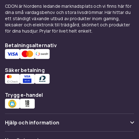
Minecraft och Jurassic World, liksom klassiska
CDON är Nordens ledande marknadsplats och vi finns här för
set från Crayola med färger anpassade för
dina små vardagsbehov och stora livsdrömmar. Här hittar du
barnhänder. Tuschpennor med sudd är
ett ständigt växande utbud av produkter inom gaming,
leksaker och elektronik till trädgård, skönhet och produkter
populära i skolåldern eftersom små misstag
för dina husdjur. Prylar för livet helt enkelt.
enkelt kan korrigeras.
Pennset för vuxna kreatörer
Betalningsalternativ
Ritar, tecknar eller textar du som vuxen lönar
det sig att välja set med dubbelsidiga pennor,
Säker betalning
där en bred och en fin spets ryms i samma
penna. Stora set med väska ger en färdig
färgskala med uppemot hundratals nyanser,
Trygg e-handel
vilket är perfekt för illustration, scrapbooking
och adult coloring. Bland märkena hittar du
bland annat Cricut, Pentel och Crayola. Cricut
gör dessutom pennset med gelbläck och
Hjälp och information
brush pens som passar ihop med märkets
skärmaskiner för dig som pysslar och skapar
Vanliga frågor