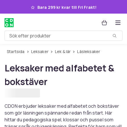
Hoppa till huvudinnehållet
Bara 299 kr kvar till Fri Frakt!
Sök efter produkter
Startsida
Leksaker
Lek & lär
Läsleksaker
Leksaker med alfabetet &
bokstäver
CDON erbjuder leksaker med alfabetet och bokstäver
som gör läsningen spännande redan från start. Här
hittar du pedagogiska spel, klossar och pussel som
tränar språk och igenkänning. Perfekta för barn som vill