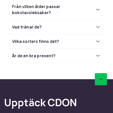
intressen och den typ av lek du vill stimulera.
Från vilken ålder passar
Kontrollera alltid åldersangivelsen på
bokstavsleksaker?
förpackningen – den finns av säkerhets­skäl.
Hos CDON handlar du tryggt med snabb
leverans och enkel retur.
Vad tränar de?
Utforska hela leksortimentet hos CDON.
Vilka sorters finns det?
Är de en bra present?
Upptäck CDON