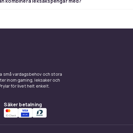
an kombinera leksakspengar med?
ina små vardagsbehov och stora
kter inom gaming, leksaker och
ylar för livet helt enkelt.
Säker betalning