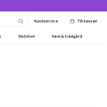
Kundservice
Till kassan
k
Skönhet
Hem & trädgård