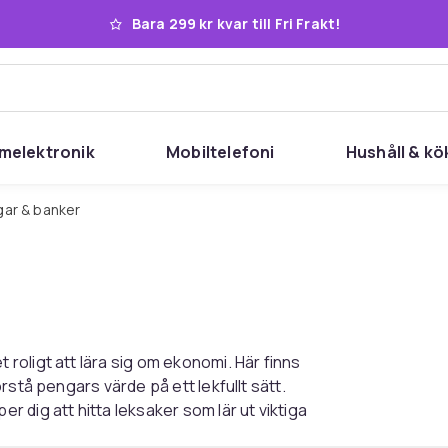
Bara 299 kr kvar till Fri Frakt!
melektronik
Mobiltelefoni
Hushåll & kö
gar & banker
oligt att lära sig om ekonomi. Här finns
rstå pengars värde på ett lekfullt sätt.
 dig att hitta leksaker som lär ut viktiga