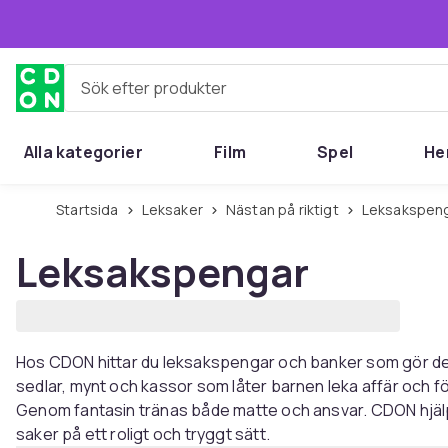
Hoppa till huvudinnehållet
Sök efter produkter
Alla kategorier
Film
Spel
He
Startsida
Leksaker
Nästan på riktigt
Leksakspen
Leksakspengar
Hos CDON hittar du leksakspengar och banker som gör det r
sedlar, mynt och kassor som låter barnen leka affär och fö
Genom fantasin tränas både matte och ansvar. CDON hjälper
saker på ett roligt och tryggt sätt.