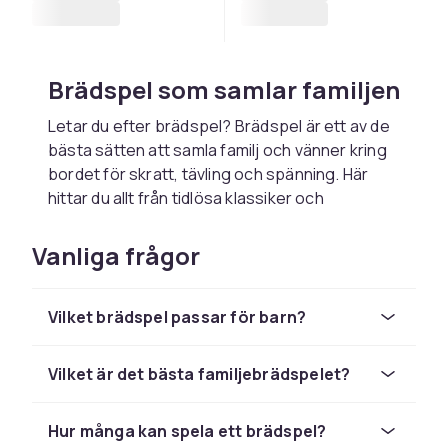
Brädspel som samlar familjen
Letar du efter brädspel? Brädspel är ett av de
bästa sätten att samla familj och vänner kring
bordet för skratt, tävling och spänning. Här
hittar du allt från tidlösa klassiker och
familjespel till barnspel och strategispel.
Brädspel passar lika bra för en mysig kväll
Vanliga frågor
hemma som för kalaset och festen, och det
finns spel för både små och stora.
Vilket brädspel passar för barn?
Olika typer av brädspel
Brädspel finns i många genrer. Familjespel är
Vilket är det bästa familjebrädspelet?
enkla att lära sig och passar flera åldrar
samtidigt, medan barnspel har korta omgångar
Hur många kan spela ett brädspel?
och tydliga regler för de yngsta. Strategispel