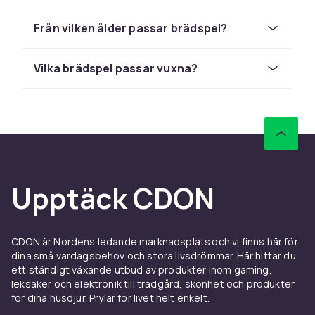
ger djupare taktik och längre speltid för den
Från vilken ålder passar brädspel?
som vill ha mer utmaning, och partyspel får
igång skratt och stämning när ni är många. Det
finns också frågespel, samarbetsspel och
Vilka brädspel passar vuxna?
klassiska tärnings- och brickspel.
Brädspel för olika åldrar
Det finns brädspel för alla åldrar. För de minsta
passar enkla spel med bilder och få regler,
medan äldre barn klarar mer avancerade spel
Upptäck CDON
med strategi och samarbete. Många klassiker
finns dessutom i särskilda barnversioner så att
hela familjen kan spela tillsammans. Kontrollera
åldersrekommendationen för att hitta ett spel
CDON är Nordens ledande marknadsplats och vi finns här för
dina små vardagsbehov och stora livsdrömmar. Här hittar du
som passar.
ett ständigt växande utbud av produkter inom gaming,
Spel för olika tillfällen
leksaker och elektronik till trädgård, skönhet och produkter
för dina husdjur. Prylar för livet helt enkelt.
Tänk på hur många ni brukar vara och hur lång