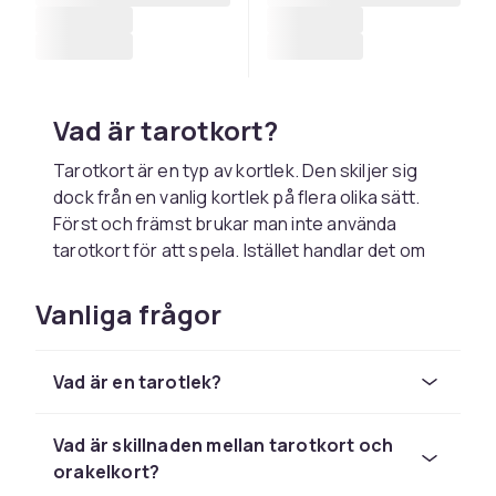
Vad är tarotkort?
Tarotkort är en typ av kortlek. Den skiljer sig
dock från en vanlig kortlek på flera olika sätt.
Först och främst brukar man inte använda
tarotkort för att spela. Istället handlar det om
att få en inblick i hur en viss situation ser ut.
Det kan vara något i det förflutna, i nutiden eller
Vanliga frågor
i framtiden.
Ända sedan 1400-talet har människor använt
Vad är en tarotlek?
tarotkort för att få svar på olika frågor. Med
hjälp av korten kan du nå ditt undermedvetna
och din intuition. Korten kan därför vara ett
Vad är skillnaden mellan tarotkort och
intressant alternativ oavsett om du bara vill
orakelkort?