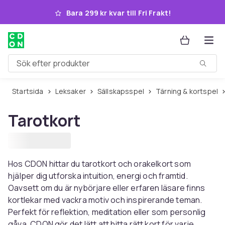
Hoppa till huvudinnehållet
Bara 299 kr kvar till Fri Frakt!
Sök efter produkter
Startsida
Leksaker
Sällskapsspel
Tärning & kortspel
Tarotkort
Hos CDON hittar du tarotkort och orakelkort som
hjälper dig utforska intuition, energi och framtid.
Oavsett om du är nybörjare eller erfaren läsare finns
kortlekar med vackra motiv och inspirerande teman.
Perfekt för reflektion, meditation eller som personlig
gåva. CDON gör det lätt att hitta rätt kort för varje