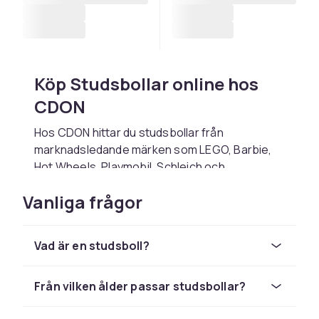
Köp Studsbollar online hos
CDON
Hos CDON hittar du studsbollar från
marknadsledande märken som LEGO, Barbie,
Hot Wheels, Playmobil, Schleich och
Squishmallows till konkurrenskraftiga priser.
Vanliga frågor
Oavsett om du letar efter en present till ett
barn, vill fylla på lekrummet eller söker det
senaste trendleksaker hittar du det rätta hos
Vad är en studsboll?
oss.
Välj studsbollar baserat på barnets ålder,
Från vilken ålder passar studsbollar?
intressen och den typ av lek du vill stimulera.
Kontrollera alltid åldersangivelsen på