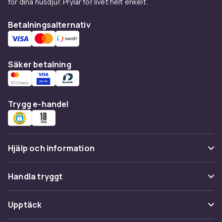
för dina husdjur. Prylar för livet helt enkelt.
Betalningsalternativ
Säker betalning
Trygg e-handel
Hjälp och information
Vanliga frågor
Handla tryggt
Spåra paket
Betalning
Upptäck
Ångra & Returnera här
Leverans