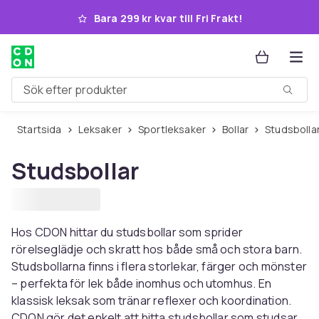
Hoppa till huvudinnehållet
Bara 299 kr kvar till Fri Frakt!
Sök efter produkter
Startsida
Leksaker
Sportleksaker
Bollar
Studsbolla
Studsbollar
Hos CDON hittar du studsbollar som sprider
rörelseglädje och skratt hos både små och stora barn.
Studsbollarna finns i flera storlekar, färger och mönster
– perfekta för lek både inomhus och utomhus. En
klassisk leksak som tränar reflexer och koordination.
CDON gör det enkelt att hitta studsbollar som studsar