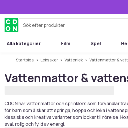
Hoppa till huvudinnehållet
Sök efter produkter
Alla kategorier
Film
Spel
He
Startsida
Leksaker
Vattenlek
Vattenmattor & vat
Vattenmattor & vatten
CDON har vattenmattor och sprinklers som förvandlar trädgå
för barn som älskar att springa, hoppa och leka i vattensp
klassiska och kreativa varianter som lockar till rörelse. 
sval, rolig och fylld av energi.