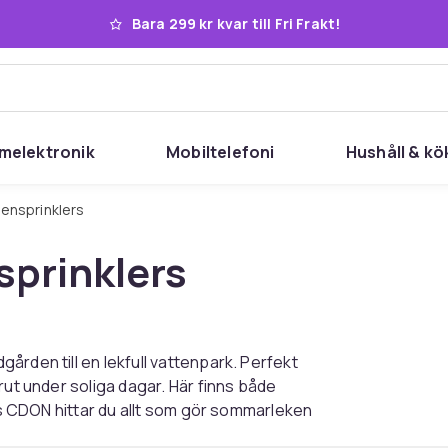
Bara 299 kr kvar till Fri Frakt!
melektronik
Mobiltelefoni
Hushåll & kö
tensprinklers
sprinklers
rden till en lekfull vattenpark. Perfekt
rut under soliga dagar. Här finns både
Hos CDON hittar du allt som gör sommarleken