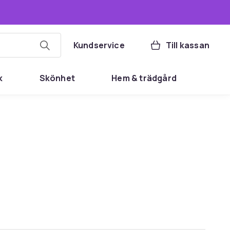
Kundservice
Till kassan
k
Skönhet
Hem & trädgård