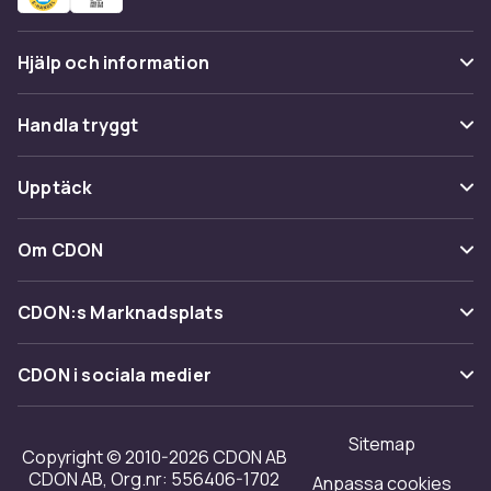
Hjälp och information
Vanliga frågor
Handla tryggt
Spåra paket
Betalning
Upptäck
Ångra & Returnera här
Leverans
Kategorier
Kundservice
Om CDON
Villkor & policy
Varumärken
Om oss
Återkallelser
CDON:s Marknadsplats
Guider
Kundrecensioner
Sälj på CDON
Shopit.se
CDON i sociala medier
Karriär på CDON
Bli affiliate
Investor relations
Sitemap
Regler & kvalitet
Copyright © 2010-2026 CDON AB
Tillgänglighet
CDON AB, Org.nr: 556406-1702
Anpassa cookies