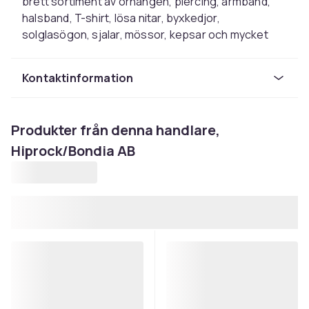
brett sortiment av örhängen, piercing, armband,
halsband, T-shirt, lösa nitar, byxkedjor,
solglasögon, sjalar, mössor, kepsar och mycket
mycket mer. Vi innehar F-skattsedel.
Organisationsnummer: 556918-9656
Kontaktinformation
Produkter från denna handlare,
Hiprock/Bondia AB