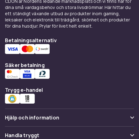
CDON är Nordens ledande marknadsplats och vi finns här för
dina små vardagsbehov och stora livsdrömmar. Här hittar du
ett ständigt växande utbud av produkter inom gaming,
leksaker och elektronik till trädgård, skönhet och produkter
för dina husdjur. Prylar för livet helt enkelt.
Betalningsalternativ
Säker betalning
Trygg e-handel
Hjälp och information
Vanliga frågor
Handla tryggt