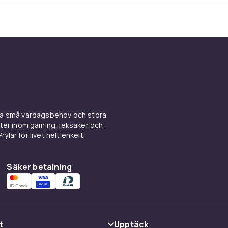
ntegrerad i hela S25 Ultra och hjälper dig ta bilder, hantera i
era smartare. Med funktioner som Circle to Search, Live Tr
ist får du en mobil som förenklar vardagen på riktigt – och lå
t som är viktigt. Det är en ny nivå av mobil intelligens, där m
mmans med dig.
system i en klass för sig
tra är utrustad med en 200 MP huvudkamera, ultravidvinkel, t
ina små vardagsbehov och stora
och kraftfull AI-hantering. Tillsammans ger det en
kter inom gaming, leksaker och
supplevelse där varje ögonblick kan fångas med precision 
ylar för livet helt enkelt.
lsporträtt, snabb action eller landskap i rörelse. Du får proffs
video, direkt i fickan.
Säker betalning
byggkvalitet och batteritid i
s
t
Upptäck