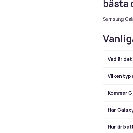
bästa 
Samsung Galax
detalj. Med ny
proffsklass ä
Vanlig
perfekt för di
det allra bäs
Vad är det
Skärm
Vilken typ
Med en 6,8-t
svår att slå.
Kommer Ga
en uppdaterin
eller scrollar
Har Galaxy
AI som
Hur är bat