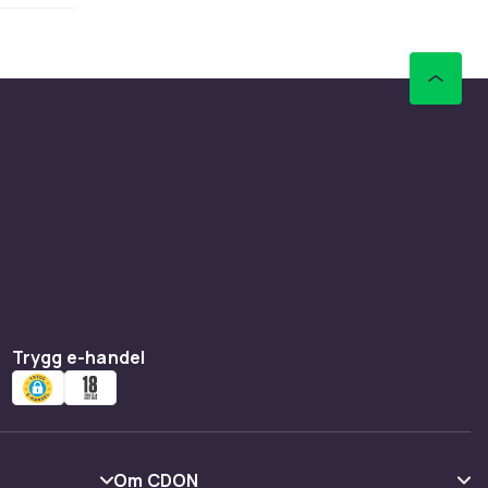
nformation
anslate
ter dig
obilen
vå
– oavsett
kvalitet i
Trygg e-handel
Om CDON