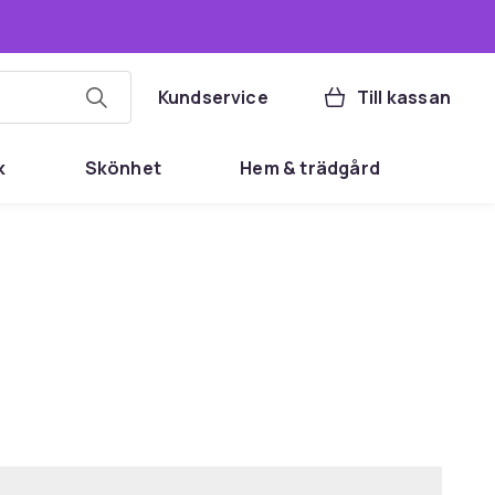
Kundservice
Till kassan
k
Skönhet
Hem & trädgård