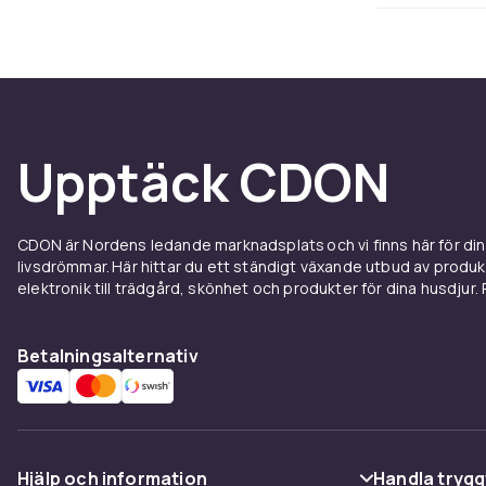
Galaxy AI är i
och kommunic
och Notes Ass
fokusera på de
jobbar tillsa
Upptäck CDON
Kamera
Galaxy S25 Ul
CDON är Nordens ledande marknadsplats och vi finns här för d
teleobjektiv 
livsdrömmar. Här hittar du ett ständigt växande utbud av produ
fotografering
elektronik till trädgård, skönhet och produkter för dina husdjur. Pr
om det är kväl
både bild och 
Betalningsalternativ
Kraft, 
balan
Hjälp och information
Handla trygg