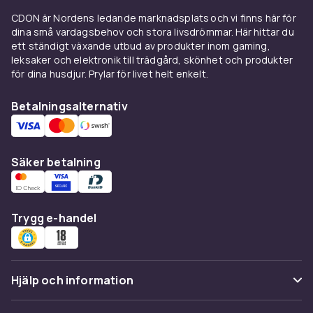
MagSafe-fodral fäster magnetiskt och
CDON är Nordens ledande marknadsplats och vi finns här för
möjliggör 15W trådlös laddning. Välj mellan
dina små vardagsbehov och stora livsdrömmar. Här hittar du
tunna transparenta skal, robusta
ett ständigt växande utbud av produkter inom gaming,
stötdämpande modeller eller bokskal med
leksaker och elektronik till trädgård, skönhet och produkter
för dina husdjur. Prylar för livet helt enkelt.
plånboksfunktion. Kombinera med ett
skärmskydd av härdat glas för komplett skydd.
Betalningsalternativ
Se hela utbudet av
iPhone skal & tillbehör
hos
CDON.
MagSafe och trådlös
Säker betalning
laddning till iPhone 12
iPhone 12 stöder MagSafe och Qi. En MagSafe-
Trygg e-handel
laddare ger upp till 15W trådlös laddning och
fäster magnetiskt mot baksidan. Kabelladdning
sker via Lightning. Qi-laddare fungerar också.
Hjälp och information
Hörlurar och ljud till iPhone 12
iPhone 12 saknar 3,5mm-hörlursjack. Trådlösa