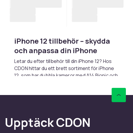
iPhone 12 tillbehör – skydda
och anpassa din iPhone
Letar du efter tillbehör till din iPhone 12? Hos
CDON hittar du ett brett sortiment för iPhone
12, som har dubbla kameror med A14 Bionic och
5G och 5G och första iPhone med MagSafe.
Oavsett om du behöver fodral, skärmskydd,
laddare eller smarta prylar hittar du det du
söker.
Fodral och skärmskydd till
Upptäck CDON
iPhone 12