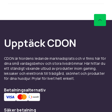
Ett bra mobilskal förlänger livstiden på din Sony
Xperia 10 III avsevärt. Välj ett skal i silikon för
mjukt grepp, härdat plast för smal profil, eller
ett läderfodralskal för en mer premium känsla.
Se hela sortimentet av
mobilskal
hos CDON.
Ladda Sony Xperia 10 III snabbt och säkert med
Upptäck CDON
en kompatibel snabbladdare. Välj en laddare
med rätt wattage för att dra full nytta av
telefonens snabbladdningsstöd. Utforska
mobilladdare med snabbladdning
hos CDON.
CDON är Nordens ledande marknadsplats och vi finns här för
dina små vardagsbehov och stora livsdrömmar. Här hittar du
Mer tillbehör för Sony-
ett ständigt växande utbud av produkter inom gaming,
leksaker och elektronik till trädgård, skönhet och produkter
telefoner
för dina husdjur. Prylar för livet helt enkelt.
Letar du efter fler Sony-tillbehör? Se hela
Sony
Betalningsalternativ
tillbehörsortimentet
hos CDON med tillbehör
till alla Sony-modeller.
Hos CDON hittar du tillbehör till Sony Xperia 10 III
Säker betalning