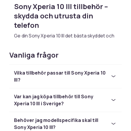
Sony Xperia 10 III tillbehör –
skydda och utrusta din
telefon
Ge din Sony Xperia 10 III det bästa skyddet och
de smidigaste tillbehören. Hos CDON hittar du
mobilskal, skärmskydd och laddare som passar
Vanliga frågor
Sony Xperia 10 III perfekt.
Sony Xperia-serien är känd för sina OLED-
Vilka tillbehör passar till Sony Xperia 10
skärmar med 4K-upplösning, kraftfulla
III?
Snapdragon-processorer och kameror
optimerade för video. Xperia-telefoner
används ofta av kreativa proffs och
Var kan jag köpa tillbehör till Sony
mobilfilmare.
Xperia 10 III i Sverige?
Populärt tillbehör till Sony
Behöver jag modellspecifika skal till
Xperia 10 III
Sony Xperia 10 III?