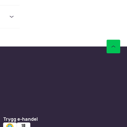
sar äldre
bästa
create
sla som
ed
isk
Trygg e-handel
ing efter