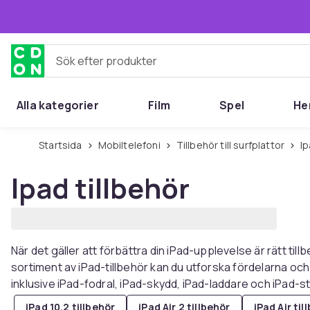
Hoppa till huvudinnehållet
Sök efter produkter
Alla kategorier
Film
Spel
He
Startsida
Mobiltelefoni
Tillbehör till surfplattor
I
Ipad tillbehör
När det gäller att förbättra din iPad-upplevelse är rätt ti
sortiment av iPad-tillbehör kan du utforska fördelarna och
inklusive iPad-fodral, iPad-skydd, iPad-laddare och iPad-s
iPad 10.2 tillbehör
iPad Air 2 tillbehör
iPad Air til