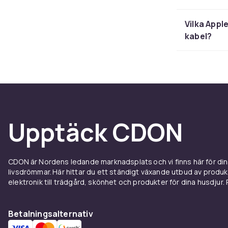
iPad Pro och l
iPad-modeller
Vilka Appl
kabel?
Med 4096 tryc
digitala pen
utnyttjar Pen
kompatibel me
iPad-t
surfpla
Upptäck CDON
Apples Magic
ett MacBook-
CDON är Nordens ledande marknadsplats och vi finns här för d
livsdrömmar. Här hittar du ett ständigt växande utbud av produ
Bluetooth-par
elektronik till trädgård, skönhet och produkter för dina husdjur. Pr
tangentbord o
Logitech och
Betalningsalternativ
layout till lä
affärsresande