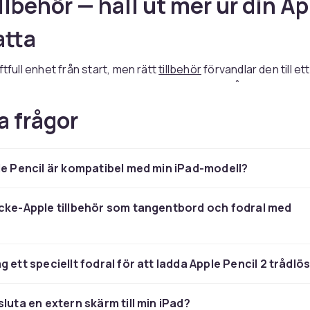
illbehör — håll ut mer ur din A
atta
ftfull enhet från start, men rätt
tillbehör
förvandlar den till ett
erktyg för produktivitet, kreativitet och underhållning. Hos C
tt sortiment av iPad-tillbehör — från
Apple
Pencil och tangent
a frågor
re och skärmskydd. Vi erbjuder både officiella Apple-
tillbehör
tredjepartsalternativ.
i rätt iPad-tillbehör kan vara skillnaden på att använda surfpl
le Pencil är kompatibel med min iPad-modell?
ing och att ersätta din laptop helt. Nedan går vi igenom de v
ren och hur de förbättrar din upplevelse.
cke-Apple tillbehör som tangentbord och fodral med
Pencil — presis digital penna 
vitet och anteckningar
g ett speciellt fodral för att ladda Apple Pencil 2 trådlö
är det suveräna alternativet för digitala anteckningar, teckni
sluta en extern skärm till min iPad?
n på iPad. Apple Pencil 2 fästs magnetiskt vid sidan av iPad Ai