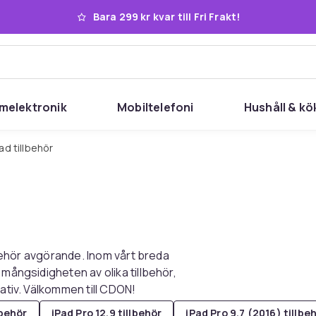
Bara 299 kr kvar till Fri Frakt!
melektronik
Mobiltelefoni
Hushåll & kö
pad tillbehör
llbehör avgörande. Inom vårt breda
 mångsidigheten av olika tillbehör,
tativ. Välkommen till CDON!
lbehör
iPad Pro 12.9 tillbehör
iPad Pro 9,7 (2016) tillbe