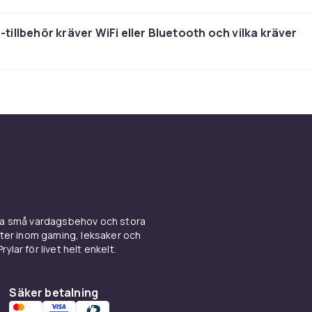
addas trådlöst utan att ta upp extra plats. Apple Pencil 1 pas
.
e-tillbehör kräver WiFi eller Bluetooth och vilka kräver
knivåer och millisekunds svarstid är Apple Pencil bland de 
norna på marknaden. Apparna GoodNotes, Notability och Pro
cils förmågor maximalt. Kontrollera vilken generation som är
d din iPad-modell före köp.
angentbord — förvandla
ttan till en laptop
 Keyboard med inbyggd trackpad ger en nästan identisk kän
tangentbord. Smart Connector-anslutningen kräver ingen
ina små vardagsbehov och stora
kter inom gaming, leksaker och
ning. Smart Folio Keyboard är ett mer kompakt alternativ m
ylar för livet helt enkelt.
ch skyddande fodral i ett.
 Brydge erbjuder utmärkta Bluetooth-tangentbord med nord
gre priser än Apples officiella alternativ. För studenter och
Säker betalning
 är ett bra tangentbord ofta den enskilt viktigaste invester