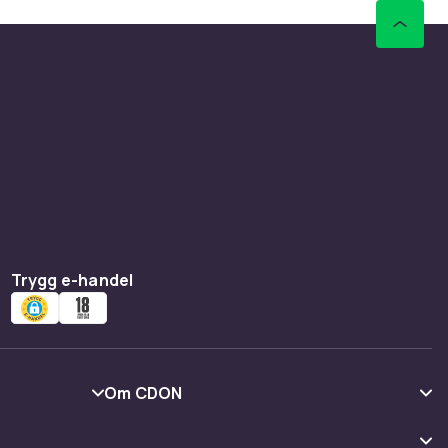
Trygg e-handel
Om CDON
Om oss