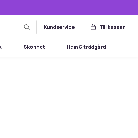
Kundservice
Till kassan
k
Skönhet
Hem & trädgård