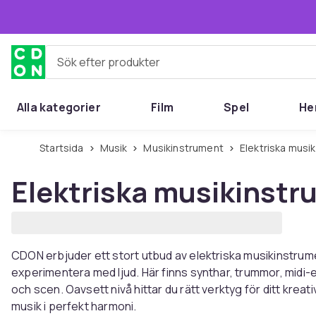
Hoppa till huvudinnehållet
Sök efter produkter
Alla kategorier
Film
Spel
He
Startsida
Musik
Musikinstrument
Elektriska mus
Elektriska musikinst
CDON erbjuder ett stort utbud av elektriska musikinstrume
experimentera med ljud. Här finns synthar, trummor, midi
och scen. Oavsett nivå hittar du rätt verktyg för ditt krea
musik i perfekt harmoni.