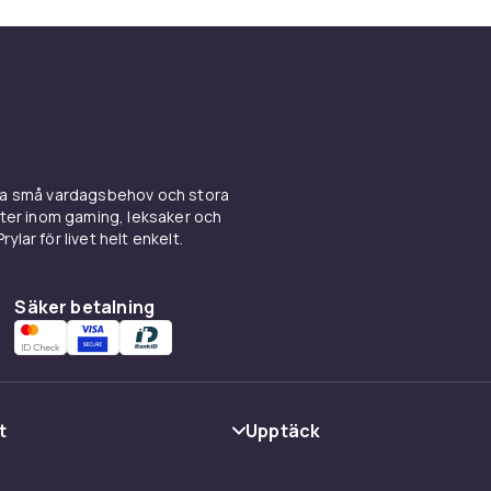
ina små vardagsbehov och stora
kter inom gaming, leksaker och
ylar för livet helt enkelt.
Säker betalning
t
Upptäck
Kategorier