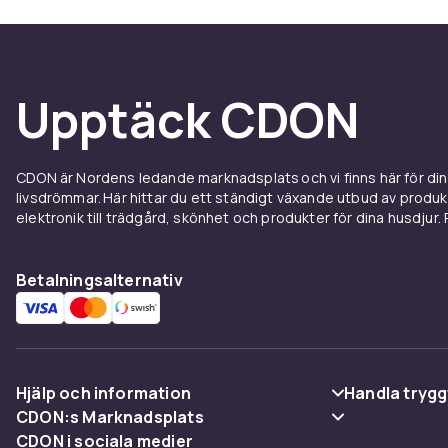
Upptäck CDON
CDON är Nordens ledande marknadsplats och vi finns här för d
livsdrömmar. Här hittar du ett ständigt växande utbud av produ
elektronik till trädgård, skönhet och produkter för dina husdjur. Pr
Betalningsalternativ
Hjälp och information
Handla trygg
CDON:s Marknadsplats
Vanliga frågor
Betalning
CDON i sociala medier