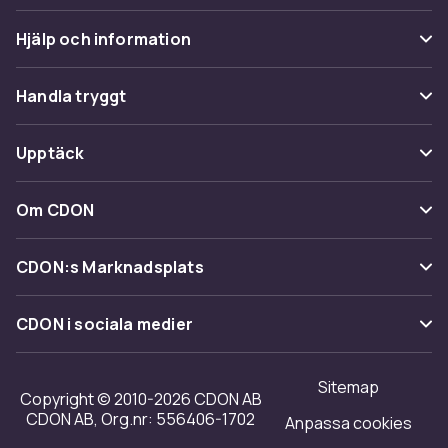
Hjälp och information
Vanliga frågor
Handla tryggt
Spåra paket
Betalning
Upptäck
Ångra & Returnera här
Leverans
Kategorier
Kundservice
Om CDON
Villkor & policy
Varumärken
Om oss
Återkallelser
CDON:s Marknadsplats
Guider
Kundrecensioner
Sälj på CDON
Shopit.se
CDON i sociala medier
Karriär på CDON
Bli affiliate
Investor relations
Sitemap
Regler & kvalitet
Copyright © 2010-2026 CDON AB
Tillgänglighet
CDON AB, Org.nr: 556406-1702
Anpassa cookies
Merchant Help Center