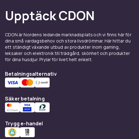
stämningssatser med dämpare och
Upptäck CDON
skiftnyckel, väl lämpade för både proffs och
hemmabruk.
Saknar du själva instrumentet? Ta en titt på
CDON är Nordens ledande marknadsplats och vi finns här för
stränginstrument
,
slagverk
,
dina små vardagsbehov och stora livsdrömmar. Här hittar du
bleckblåsinstrument
,
elektriska
ett ständigt växande utbud av produkter inom gaming,
leksaker och elektronik till trädgård, skönhet och produkter
musikinstrument
eller
musiknoter
för att
för dina husdjur. Prylar för livet helt enkelt.
komplettera ditt musicerande. Med rätt
musiktillbehör på plats blir det enklare att öva,
Betalningsalternativ
uppträda och ta hand om dina instrument över
tid.
Säker betalning
Trygg e-handel