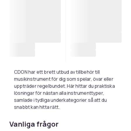
CDON har ett brett utbud av tillbehör till
musikinstrument för dig som spelar, övar eller
uppträder regelbundet. Här hittar du praktiska
lösningar för nästan alla instrumenttyper,
samlade i tydliga underkategorier så att du
snabbt kan hitta rätt.
För dig som spelar gitarr, bas eller andra
Vanliga frågor
stränginstrument finns
tillbehör till
stränginstrument
, till exempel strängar, capon