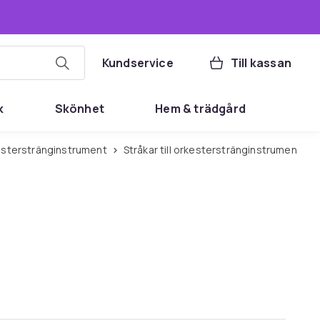
Kundservice
Till kassan
k
Skönhet
Hem & trädgård
orkesterstränginstrument
Stråkar till orkesterstränginstrument