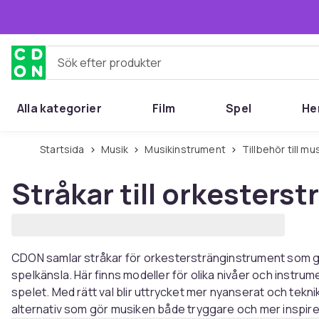
Hoppa till huvudinnehållet
Sök efter produkter
Alla kategorier
Film
Spel
He
Startsida
Musik
Musikinstrument
Tillbehör till 
Stråkar till orkesters
CDON samlar stråkar för orkesterstränginstrument som ger
spelkänsla. Här finns modeller för olika nivåer och instrum
spelet. Med rätt val blir uttrycket mer nyanserat och tekni
alternativ som gör musiken både tryggare och mer inspir