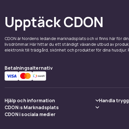
Upptäck CDON
CDON är Nordens ledande marknadsplats och vi finns här för d
livsdrömmar. Här hittar du ett ständigt växande utbud av produ
elektronik till trädgård, skönhet och produkter för dina husdjur. Pr
Betalningsalternativ
Hjälp och information
Handla trygg
CDON:s Marknadsplats
Vanliga frågor
Betalning
CDON i sociala medier
Sälj på CDON
Spåra paket
Leverans
Bli affiliate