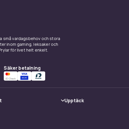
ina små vardagsbehov och stora
kter inom gaming, leksaker och
ylar för livet helt enkelt.
Säker betalning
t
Upptäck
Kategorier
Varumärken