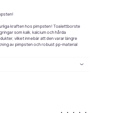
mpsten!
turliga kraften hos pimpsten! Toalettborste
agringar som kalk, kalcium och hårda
ukter, vilket innebär att den varar längre
tning av pimpsten och robust pp-material
 för hela familjen och miljön.
etten; den fungerar lika bra på BBQ-grillar,
kel användning och utan risk för repor
etts med ett extra långt handtag för enklare
 vattenstänk och smuts. En naturlig
nliga borstar!
lar, kakel, badkar och handfat