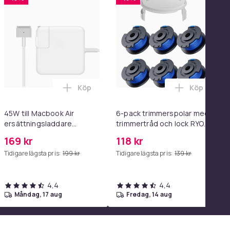
Köp
Köp
el i varukorgen
orgen
 2-i-1 Bärbar Löpband med 5% Manuell Lutning i varukorgen
Lägg till 45W till Macbook Air ersättnin
Lägg till 
45W till Macbook Air
6-pack trimmerspolar med
ersättningsladdare
trimmertråd och lock RYOBI
Magsafe 2 A1465 A1436
grästrimmer
169 kr
118 kr
A1466 A1435
Tidigare lägsta pris:
199 kr
Tidigare lägsta pris:
139 kr
4,4
4,4
måndag, 17 aug
fredag, 14 aug