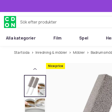
Hoppa till huvudinnehållet
Sök efter produkter
Alla kategorier
Film
Spel
He
Startsida
Inredning & möbler
Möbler
Badrumsmöb
Nice price