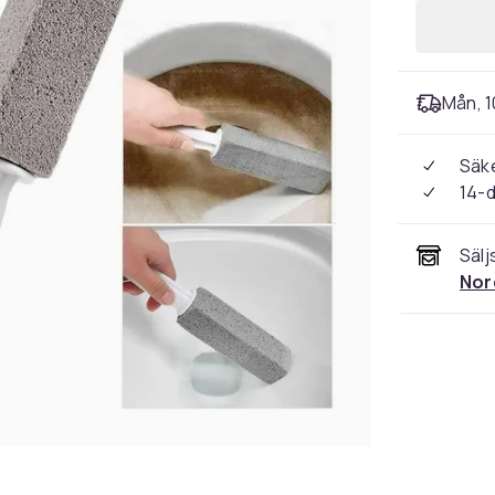
Mån, 1
Säke
14-
Sälj
Nor