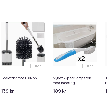
Köp
Köp
te - Toalettrengöring - Rengöring i varukorgen
 Badrumsrengöringsborste med Pimpsten, Pimpsten Toalettbors
Lägg till Toalettborste i Silikon i varukor
Lägg till N
Toalettborste i Silikon
Nyhet 2-pack Pimpsten
T
med handtag
B
toalettborste Pimpsten
139 kr
189 kr
toalettborste
Toalettfläckborttagare