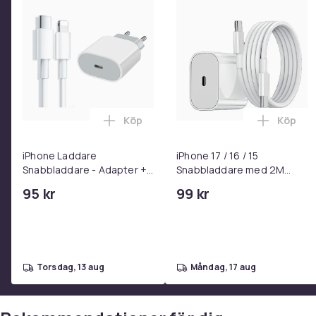
Köp
Köp
Lägg till iPhone Laddare Snabbladdare
Lägg til
iPhone Laddare
iPhone 17 / 16 / 15
Snabbladdare - Adapter +
Snabbladdare med 2M
Kabel 25W lightning - USB-
USB-C till USB-C kabel
95 kr
99 kr
C 2m
torsdag, 13 aug
måndag, 17 aug