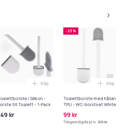
Panel 1 a
-23 %
-
Köp
Köp
te i varukorgen
gen
yhet 2-pack Pimpsten med handtag toalettborste Pimpsten toa
Lägg till Toalettborste i Silikon - Borste til
Lägg till Toa
oalettborste i Silikon -
Toalettborste med hållare
Ge
orste till Toalett - 1-Pack
TPU - WC-borstset White
fö
pa
149 kr
99 kr
12
Tidigare lägsta pris:
129 kr
Tid