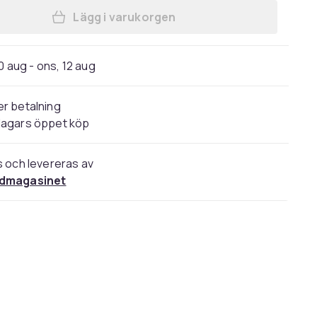
Lägg i varukorgen
Lägg till 2-Pack - Pimpsten Toalett
0 aug - ons, 12 aug
r betalning
dagars öppet köp
s och levereras av
dmagasinet