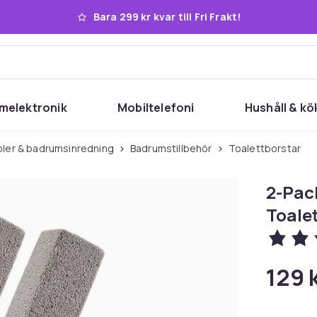
Bara 299 kr kvar till Fri Frakt!
melektronik
Mobiltelefoni
Hushåll & kö
ler & badrumsinredning
Badrumstillbehör
Toalettborstar
2-Pack
Toale
129 