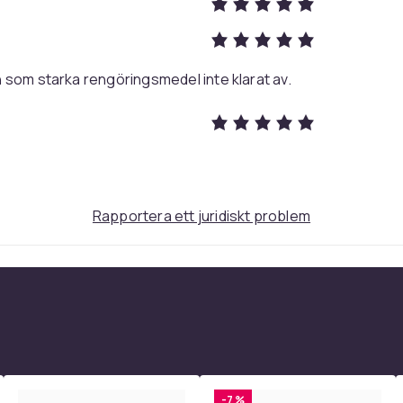
 som starka rengöringsmedel inte klarat av.
260
369d463c-bbea-4613-b7df-dad94ae1cea3
Rapportera ett juridiskt problem
-7 %