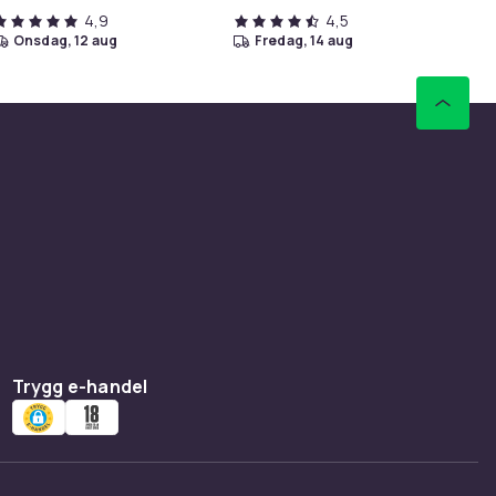
4,9
4,5
onsdag, 12 aug
fredag, 14 aug
Trygg e-handel