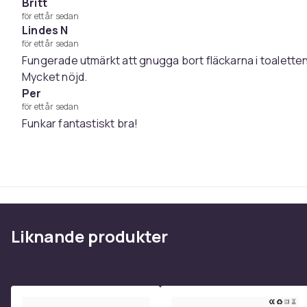
Material: pimpsten, ABS-plast
Britt
Storlek sten: 13.5 x 3.7 cm
för ett år sedan
Lindes N
Storlek handtag: 10 cm
för ett år sedan
Giftfri, luktfri och BPA-fri
Fungerade utmärkt att gnugga bort fläckarna i toaletten
Antal: 2-pack
Mycket nöjd.
Per
Vikt, gram
för ett år sedan
Artikel.nr.
Funkar fantastiskt bra!
Produktsäkerhetsinformation
Liknande produkter