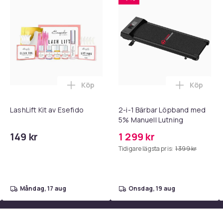
Köp
Köp
 - Adapter + Kabel 25W lightning - USB-C 2m i varukorgen
l iPhone 17 / 16 / 15 Snabbladdare med 2M USB-C till USB-C kab
Lägg till LashLift Kit av Esefido i varuk
Lägg till
LashLift Kit av Esefido
2-i-1 Bärbar Löpband med
5% Manuell Lutning
149 kr
1 299 kr
Tidigare lägsta pris:
1 399 kr
måndag, 17 aug
onsdag, 19 aug