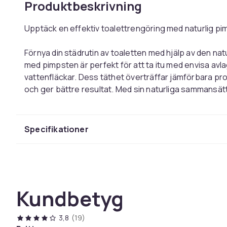
Produktbeskrivning
Upptäck en effektiv toalettrengöring med naturlig pi
Förnya din städrutin av toaletten med hjälp av den na
med pimpsten är perfekt för att ta itu med envisa avl
vattenfläckar. Dess täthet överträffar jämförbara prod
och ger bättre resultat. Med sin naturliga sammansät
erbjuder den en giftfri och luktfri lösning som är säker
Den här toalettborsten är inte bara begränsad till toal
Specifikationer
kakel, kakelfogar, poolen, badkar och handfat. Med en
lämnar den ytor skinande rena. Dessutom har den förs
användning men också för att skydda dina händer från
toalettborste och dubbelt så effektiv jämfört med va
Kundbetyg
Naturlig pimpsten för effektiv toalettrengöring
Lämplig för användning på olika ytor som toalettskå
3,8
(19)