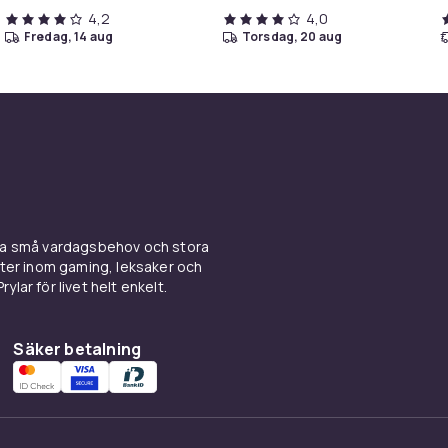
4,2
4,0
fredag, 14 aug
torsdag, 20 aug
ina små vardagsbehov och stora
kter inom gaming, leksaker och
ylar för livet helt enkelt.
Säker betalning