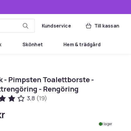
Kundservice
Till kassan
k
Skönhet
Hem & trädgård
 - Pimpsten Toalettborste -
ttrengöring - Rengöring
3,8
(19)
kr
I lager