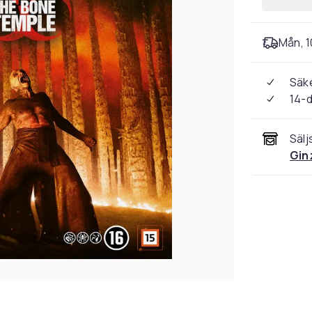
Mån, 1
Säke
14-
Sälj
Gin