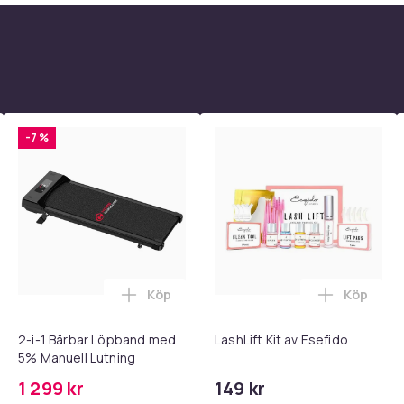
-7 %
Köp
Köp
 - Adapter + Kabel 25W lightning - USB-C 2m i varukorgen
l iPhone 17 / 16 / 15 Snabbladdare med 2M USB-C till USB-C kab
Lägg till 2-i-1 Bärbar Löpband med 5% M
Lägg till 
2-i-1 Bärbar Löpband med
LashLift Kit av Esefido
5% Manuell Lutning
1 299 kr
149 kr