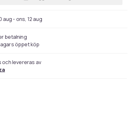
Lägg till 28 Years Later: The Bone 
0 aug - ons, 12 aug
r betalning
dagars öppet köp
s och levereras av
za