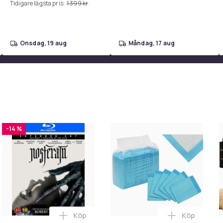
Tidigare lägsta pris:
1 399 kr
Full HD
109
onsdag, 19 aug
måndag, 17 aug
Blu-ray
16
c0e4a901-da2a-5dff-8a1b-a40982377b71
-14 %
Köp
Köp
ers (Blu-ray) i varukorgen
Jurassic World: Rebirth (Blu-ray / Collector's Edition) i varukor
Lägg till Nosferatu (2024) (Blu-ray / Ext
Lägg till 5