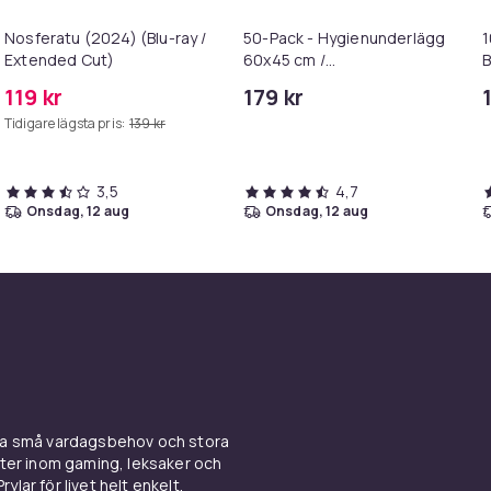
Nosferatu (2024) (Blu-ray /
50-Pack - Hygienunderlägg
1
Extended Cut)
60x45 cm /
B
Engångsunderlägg /
-
119 kr
179 kr
Hygien Underlägg
Tidigare lägsta pris:
139 kr
3,5
4,7
onsdag, 12 aug
onsdag, 12 aug
ina små vardagsbehov och stora
kter inom gaming, leksaker och
ylar för livet helt enkelt.