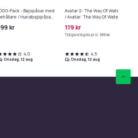
000-Pack - Bajspåsar med
Avatar 2: The Way Of Water
Be
ehållare / Hundbajspåsar
/ Avatar: The Way Of Water
DV
 50 rullar
(2 Blu-ray)
199 kr
119 kr
19
Tidigare lägsta pris:
139 kr
Tid
4,0
4,5
onsdag, 12 aug
onsdag, 12 aug