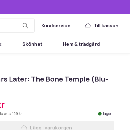
Kundservice
Till kassan
k
Skönhet
Hem & trädgård
rs Later: The Bone Temple (Blu-
kr
ta pris:
199 kr
I lager
Lägg i varukorgen