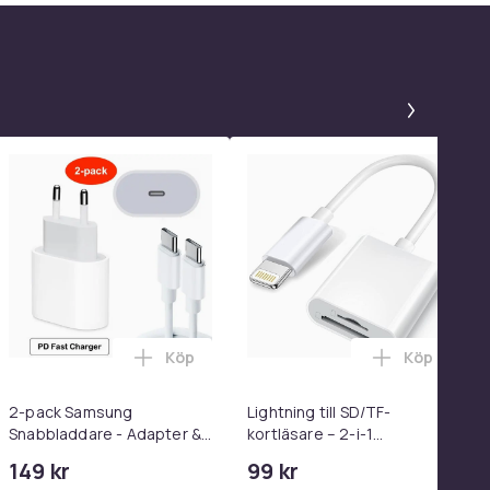
Panel 1
Köp
Köp
el i varukorgen
anuell Lutning i varukorgen
LashLift Kit av Esefido i varukorgen
Lägg till 2-pack Samsung Snabbladdare -
Lägg till L
2-pack Samsung
Lightning till SD/TF-
Snabbladdare - Adapter &
kortläsare – 2-i-1
Kabel 20W USB-C 2m
minneskortadapter för
149 kr
99 kr
iPhone/iPad