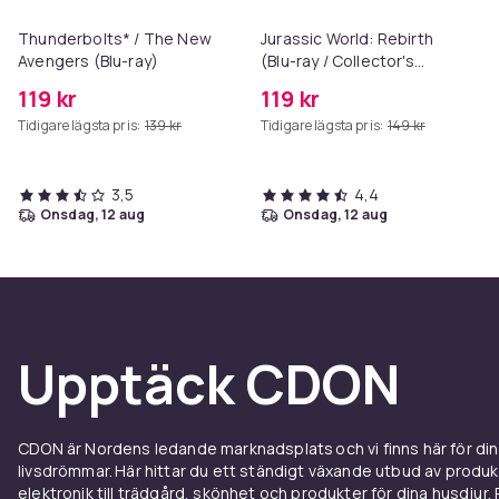
Thunderbolts* / The New
Jurassic World: Rebirth
Avengers (Blu-ray)
(Blu-ray / Collector's
Edition)
119 kr
119 kr
Tidigare lägsta pris:
139 kr
Tidigare lägsta pris:
149 kr
3,5
4,4
onsdag, 12 aug
onsdag, 12 aug
Upptäck CDON
CDON är Nordens ledande marknadsplats och vi finns här för d
livsdrömmar. Här hittar du ett ständigt växande utbud av produ
elektronik till trädgård, skönhet och produkter för dina husdjur. Pr