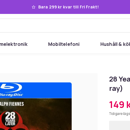
Bara 299 kr kvar till Fri Frakt!
melektronik
Mobiltelefoni
Hushåll & kö
28 Yea
ray)
149 
Tidigare lägs