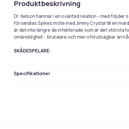
Produktbeskrivning
Dr. Kelson hamnar i en oväntad relation - med följder s
förvandlas Spikes möte med Jimmy Crystal till en mard
är det inte längre de infekterade som är det största
omänsklighet - brutalare och mer oförutsägbar än någ
SKÅDESPELARE:
Ralph Fiennes
Jack O'Connell
Alfie Williams
Specifikationer
Connor Newall
Maura Bird
Erin Kellyman
Ghazi Al Ruffai
Emma LAird
ÖVRIGT:
Mediatyp: Blu-ray