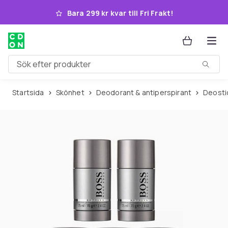
Hoppa till huvudinnehållet
Bara 299 kr kvar till Fri Frakt!
Sök efter produkter
Startsida
Skönhet
Deodorant & antiperspirant
Deost