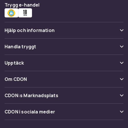
Trygg e-handel
Hjälp och information
Vanliga frågor
Handla tryggt
Spåra paket
Betalning
Upptäck
Ångra & Returnera här
Leverans
Kategorier
Kundservice
Om CDON
Villkor & policy
Varumärken
Om oss
Återkallelser
CDON:s Marknadsplats
Guider
Kundrecensioner
Sälj på CDON
Shopit.se
CDON i sociala medier
Karriär på CDON
Bli affiliate
Investor relations