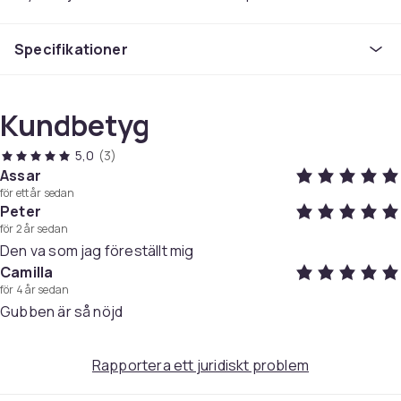
vetiver & olivträ.
Specifikationer
Färg
Silver
Vikt, gram
Kundbetyg
650
Artikel.nr.
5,0
(3)
ae8285fe-ba1f-4dbe-9494-bc4221bf48f8
Assar
för ett år sedan
Produktsäkerhetsinformation
Peter
för 2 år sedan
Den va som jag föreställt mig
Camilla
för 4 år sedan
Gubben är så nöjd
Rapportera ett juridiskt problem