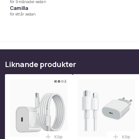
för 9 månader sedan
50 × nyckelringar
Camilla
för ett år sedan
Vikt, gram
Artikel.nr.
Produktsäkerhetsinformation
Liknande produkter
Köp
Köp