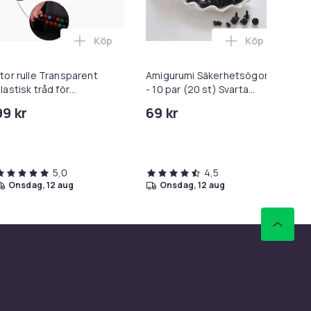
Köp
Köp
t i varukorgen
yklämmor 20-pack MultiColor i varukorgen
Lägg till Stor rulle Transparent elastisk tr
Lägg till Ami
tor rulle Transparent
Amigurumi Säkerhetsögon
Go
lastisk tråd för
- 10 par (20 st) Svarta
til
myckestillverkning 100m
ögon, 8mm
99 kr
69 kr
12
Tid
5,0
4,5
onsdag, 12 aug
onsdag, 12 aug