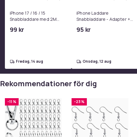
Lägg till iPhone 17 / 16 / 15 Snabblad
Lägg ti
iPhone 17 / 16 / 15
iPhone Laddare
Snabbladdare med 2M
Snabbladdare - Adapter +
USB-C till USB-C kabel
Kabel 25W lightning - USB-
99 kr
95 kr
C 2m
fredag, 14 aug
onsdag, 12 aug
Rekommendationer för dig
-11 %
-23 %