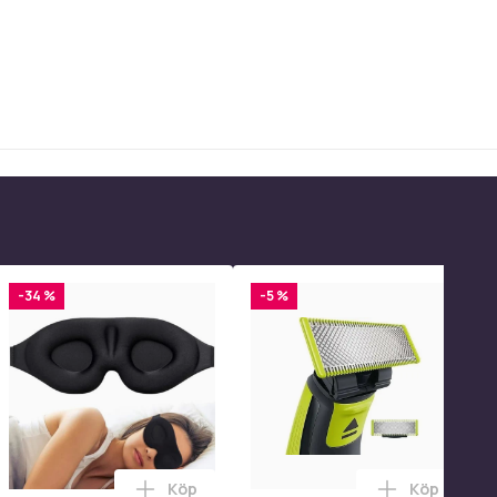
-34 %
-5 %
Köp
Köp