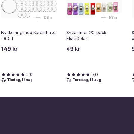
Köp
Köp
r med karbinhake Silver i varukorgen
Öronkrok till örhänge 100 st Silver i varukorgen
Lägg till Nyckelring med Karbinhake - 80s
Lägg till S
Nyckelring med Karbinhake
Syklämmor 20-pack
S
- 80st
MultiColor
e
s
149 kr
49 kr
5,0
5,0
tisdag, 11 aug
torsdag, 13 aug