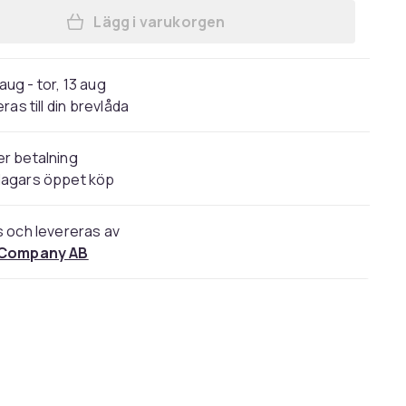
Lägg i varukorgen
Lägg till 50-pack nyckelringar kort 
 aug - tor, 13 aug
ras till din brevlåda
r betalning
dagars öppet köp
s och levereras av
 Company AB