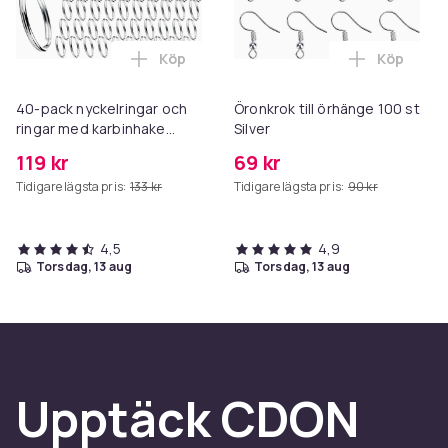
Köp
Köp
Lägg till 40-pack nyckelringar och ringa
Lägg till 
40-pack nyckelringar och
Öronkrok till örhänge 100 st
ringar med karbinhake
Silver
Silver
119 kr
69 kr
Tidigare lägsta pris:
133 kr
Tidigare lägsta pris:
90 kr
4,5
4,9
torsdag, 13 aug
torsdag, 13 aug
Upptäck CDON