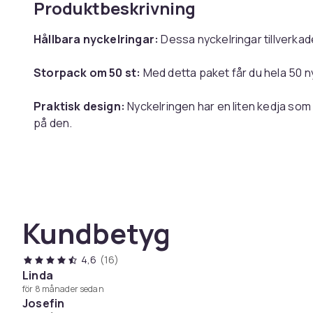
Produktbeskrivning
Hållbara nyckelringar:
Dessa nyckelringar tillverkade
Storpack om 50 st:
Med detta paket får du hela 50 nyc
Praktisk design:
Nyckelringen har en liten kedja som g
på den.
Specifikationer:
Färg: Silver
Kundbetyg
Ringdiameter: 25 mm
Ringtjocklek: 2,4 mm
Kedjelängd: 55 mm
4,6
(16)
Material: Järn
Linda
för 8 månader sedan
Josefin
Paketet inkluderar: