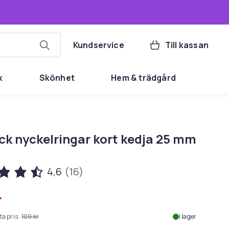
Kundservice
Till kassan
k
Skönhet
Hem & trädgård
ck nyckelringar kort kedja 25 mm
4,6
(16)
r
ta pris:
109 kr
I lager