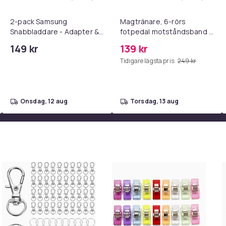
dare med 2M USB-C till USB-C kabel i varukorgen
ll iPhone Laddare Snabbladdare - Adapter + Kabel 25W lightnin
Lägg till 2-pack Samsung Snabbladdare
Lägg till
2-pack Samsung
Magtränare, 6-rörs
Snabbladdare - Adapter &
fotpedal motståndsband –
Kabel 20W USB-C 2m
Mag- och bålträning, Yoga
149 kr
139 kr
& Hemmagym Fitness Pink
Tidigare lägsta pris:
249 kr
onsdag, 12 aug
torsdag, 13 aug