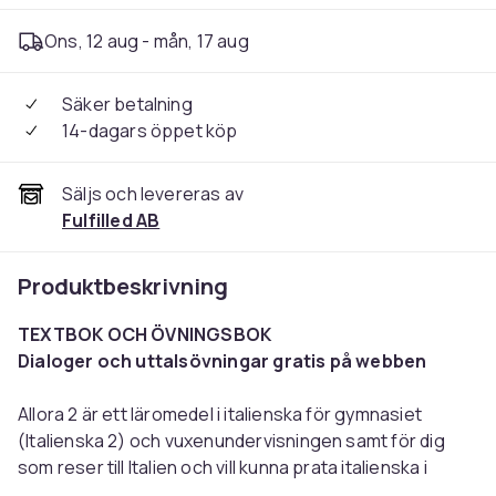
Ons, 12 aug - mån, 17 aug
Säker betalning
14-dagars öppet köp
Säljs och levereras av
Fulfilled AB
Produktbeskrivning
TEXTBOK OCH ÖVNINGSBOK
Dialoger och uttalsövningar gratis på webben
Allora 2
är ett läromedel i italienska för gymnasiet
(Italienska 2) och vuxenundervisningen samt för dig
som reser till Italien och vill kunna prata italienska i
situationer som en tillfällig besökare ofta hamnar i. Det