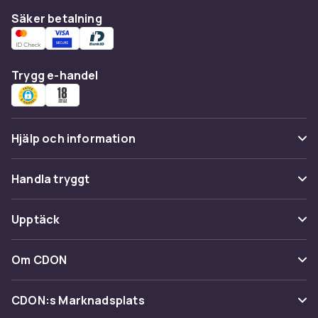
Säker betalning
Trygg e-handel
Hjälp och information
Vanliga frågor
Handla tryggt
Spåra paket
Betalning
Upptäck
Ångra & Returnera här
Leverans
Kategorier
Kundservice
Om CDON
Villkor & policy
Varumärken
Om oss
Återkallelser
CDON:s Marknadsplats
Guider