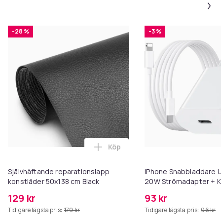
Språk: Svenska
Storlek
-28 %
-3 %
197 x 265 x 16 mm
Vikt, gram
778
Artikel.nr.
037ba406-0271-4326-a5cb-7ffd7c5f6ce7
Produktsäkerhetsinformation
Köp
Lägg till Självhäftande reparat
Självhäftande reparationslapp
iPhone Snabbladdare U
konstläder 50x138 cm Black
20W Strömadapter + K
129 kr
93 kr
Tidigare lägsta pris:
179 kr
Tidigare lägsta pris:
96 kr