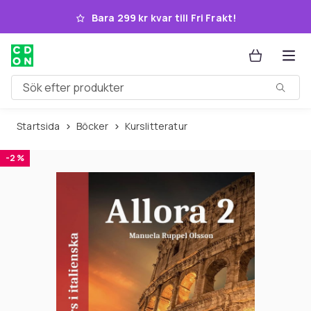
Hoppa till huvudinnehållet
Bara 299 kr kvar till Fri Frakt!
Sök efter produkter
Startsida
Böcker
Kurslitteratur
-2 %