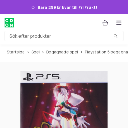
Hoppa till huvudinnehållet
Bara 299 kr kvar till Fri Frakt!
Sök efter produkter
Startsida
Spel
Begagnade spel
Playstation 5 begagn