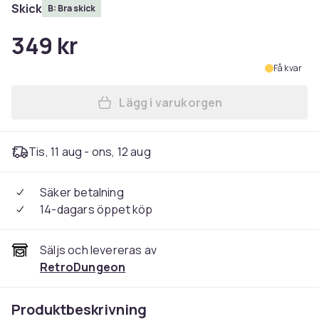
Skick
B: Bra skick
349 kr
Få kvar
Lägg i varukorgen
Lägg till Balan Wonderworl
Tis, 11 aug - ons, 12 aug
Säker betalning
14-dagars öppet köp
Säljs och levereras av
RetroDungeon
Produktbeskrivning