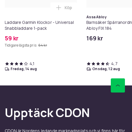
Köp
Lägg till Laddare Garmin Klocko
Assa Abloy
Laddare Garmin Klockor - Universal
Barnsäker Spärranordn
Snabbladdare 1-pack
Abloy FIX 184
59 kr
169 kr
Tidigare lägsta pris:
64 kr
4,1
4,7
fredag, 14 aug
onsdag, 12 aug
Upptäck CDON
CDON är Nordens ledande marknadsplats och vi finns här för