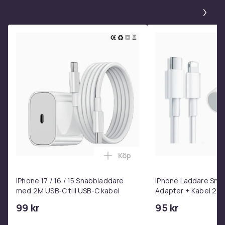
Pa
Köp
Lägg till iPhone 17 / 16 / 15 
iPhone 17 / 16 / 15 Snabbladdare
iPhone Laddare Sna
med 2M USB-C till USB-C kabel
Adapter + Kabel 25W 
USB-C 2m
99 kr
95 kr