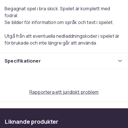
Begagnat spel i bra skick. Spelet är komplett med
fodral.
Se bilder för information om språk och text i spelet.
Utgå från att eventuella nedladdningskoder i spelet är
förbrukade och inte längre går att använda.
Skick
Specifikationer
B: Bra skick
Vikt, gram
100
Artikel.nr.
9e97bcd3-ee15-53f1-aa8e-0a06ed3a2226
Rapportera ett juridiskt problem
Produktsäkerhetsinformation
Liknande produkter