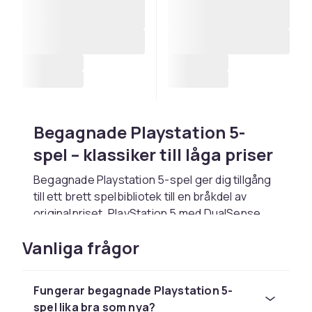
Begagnade Playstation 5-
spel – klassiker till låga priser
Begagnade Playstation 5-spel ger dig tillgång
till ett brett spelbibliotek till en bråkdel av
originalpriset. PlayStation 5 med DualSense
och ultrasnabb SSD. Populära titlar inkluderar
Vanliga frågor
Spider-Man 2, God of War Ragnarök och
Horizon Forbidden West.
Tips för att köpa begagnade
Fungerar begagnade Playstation 5-
spel lika bra som nya?