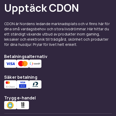
Upptäck CDON
värdefulla. Loose-spel utan förpackning är
billigare men ger samma spelupplevelse.
Kontrollera att konsoler och spel fungerar
korrekt.
CDON är Nordens ledande marknadsplats och vi finns här för
dina små vardagsbehov och stora livsdrömmar. Här hittar du
Hos CDON hittar du ett brett sortiment av
ett ständigt växande utbud av produkter inom gaming,
begagnade spelprodukter till
leksaker och elektronik till trädgård, skönhet och produkter
konkurrenskraftiga priser. Att köpa begagnat
för dina husdjur. Prylar för livet helt enkelt.
är ett smart val – du sparar pengar och bidrar
Betalningsalternativ
till en mer hållbar konsumtion. Snabb leverans
och tryggt köp.
Se alla begagnade spelprodukter hos CDON.
Säker betalning
Varför köpa begagnade
spelprodukter?
Trygg e-handel
Begagnade spelprodukter erbjuder flera
fördelar. Priset är ofta 30–70% lägre än nytt.
Äldre spel och konsoler som inte längre