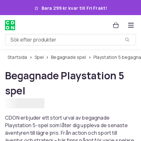
Hoppa till huvudinnehållet
Bara 299 kr kvar till Fri Frakt!
Sök efter produkter
Startsida
Spel
Begagnade spel
Playstation 5 begagn
Begagnade Playstation 5
spel
CDON erbjuder ett stort urval av begagnade
Playstation 5-spel som låter dig uppleva de senaste
äventyren till lägre pris. Från action och sport till
äventyr och strategi – här finns något för varje spelare.