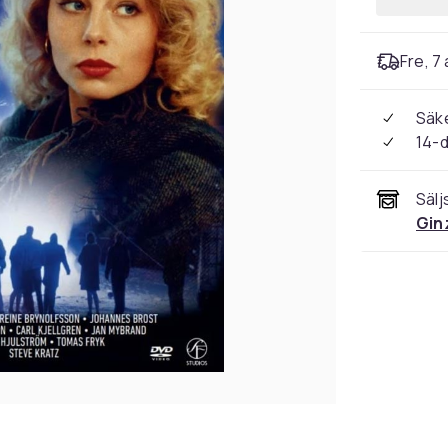
Fre, 7 
Säke
14-
Sälj
Gin