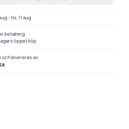
Lägg till Black Jack (DVD) i varukor
aug - tis, 11 aug
r betalning
dagars öppet köp
s och levereras av
za