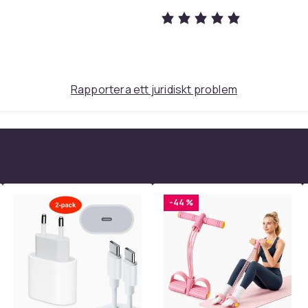
Rapportera ett juridiskt problem
-44 %
nska, Engelska