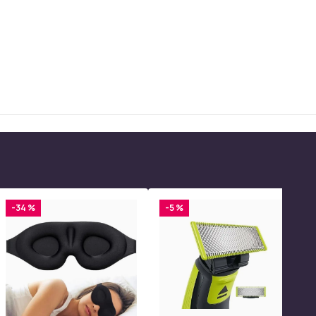
-34 %
-5 %