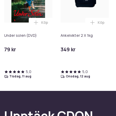
Köp
Köp
Lägg till Under solen (DVD) i varukorgen
Lägg till 
Under solen (DVD)
Ankelvikter 2 X 1kg
79 kr
349 kr
5,0
5,0
tisdag, 11 aug
onsdag, 12 aug
Upptäck CDON