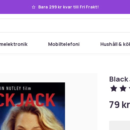
Bara 299 kr kvar till Fri Frakt!
melektronik
Mobiltelefoni
Hushåll & kö
Black
79 kr