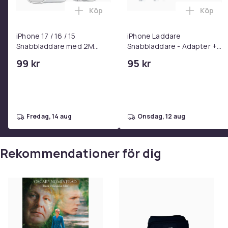
Köp
Köp
Streckkod: 7391772381323
Lägg till iPhone 17 / 16 / 15 Snabblad
Lägg ti
SKU: 316117
iPhone 17 / 16 / 15
iPhone Laddare
Format
Snabbladdare med 2M
Snabbladdare - Adapter +
USB-C till USB-C kabel
Kabel 25W lightning - USB-
Artikel.nr.
99 kr
95 kr
C 2m
Produktsäkerhetsinformation
fredag, 14 aug
onsdag, 12 aug
Rekommendationer för dig