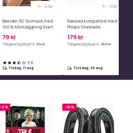
Köp
Köp
g - USB-C 2m i varukorgen
 - Adapter & Kabel 20W USB-C 2m i varukorgen
 Magtränare, 6-rörs fotpedal motståndsband – Mag- och båltr
Lägg till Bekväm 3D Sovmask med 100% Mö
Lägg till R
Bekväm 3D Sovmask med
Rakblad kompatibel med
100% Mörkläggning Svart
Philips Oneblade
Replacement, 1, 2 - eller 3-
79 kr
179 kr
pack.
Tidigare lägsta pris:
119 kr
Tidigare lägsta pris:
189 kr
3,6
tisdag, 11 aug
torsdag, 20 aug
-2 %
-10 %