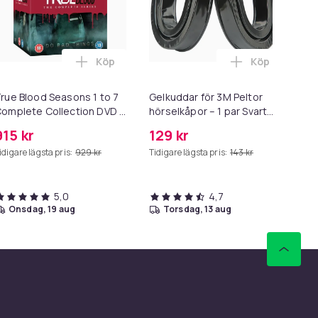
Köp
Köp
ichael Clayton (Blu-ray) i varukorgen
Lägg till True Blood Seasons 1 to 7 Complet
Lägg till Gel
rue Blood Seasons 1 to 7
Gelkuddar för 3M Peltor
Ke
omplete Collection DVD -
hörselkåpor – 1 par Svart
ubtitles Danish. Swedish.
Black
915 kr
129 kr
29
orwegian. English
idigare lägsta pris:
929 kr
Tidigare lägsta pris:
143 kr
5,0
4,7
onsdag, 19 aug
torsdag, 13 aug