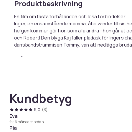
Produktbeskrivning
En film om fasta förhållanden och lösa förbindelser.
Inger, en ensamstående mamma, återvänder till sin hem
helgen kommer gör hon som alla andra - hon går ut oc
och Robertl Den blyga Kaj faller pladask för Ingers c
dansbandstrummisen Tommy, van att nedlägga brudar 
SKÅDESPELARE:
Helena Bergström
Reine Brynolfsson
Johannes Brost
Jan Mybrand
Kundbetyg
Carl Kjellgren
Ing-Marie Carlsson
Lennart Hjulström
5,0
(3)
Tomas Fryk
Eva
för 6 månader sedan
Loa Falkman
Pia
Yvonne Schaloske