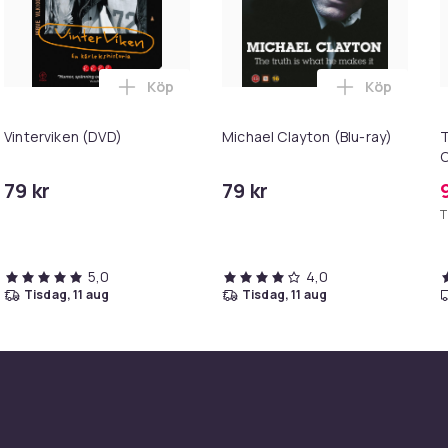
Köp
Köp
Ankelvikter 2 X 1kg i varukorgen
Lägg till Vinterviken (DVD) i varukorgen
Lägg till M
Vinterviken (DVD)
Michael Clayton (Blu-ray)
T
C
S
79 kr
79 kr
N
T
5,0
4,0
tisdag, 11 aug
tisdag, 11 aug