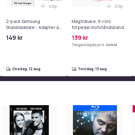
Köp
Köp
dare med 2M USB-C till USB-C kabel i varukorgen
ll iPhone Laddare Snabbladdare - Adapter + Kabel 25W lightnin
Lägg till 2-pack Samsung Snabbladdare
Lägg till
2-pack Samsung
Magtränare, 6-rörs
DVD
Snabbladdare - Adapter &
fotpedal motståndsband –
Kabel 20W USB-C 2m
Mag- och bålträning, Yoga
1dfad3b4-30c9-5676-95a5-d6c5d8b8b622
149 kr
139 kr
& Hemmagym Fitness Pink
Tidigare lägsta pris:
249 kr
onsdag, 12 aug
torsdag, 13 aug