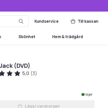
Kundservice
Till kassan
k
Skönhet
Hem & trädgård
 Jack (DVD)
5,0
(3)
I lager
Lägg i varukorgen