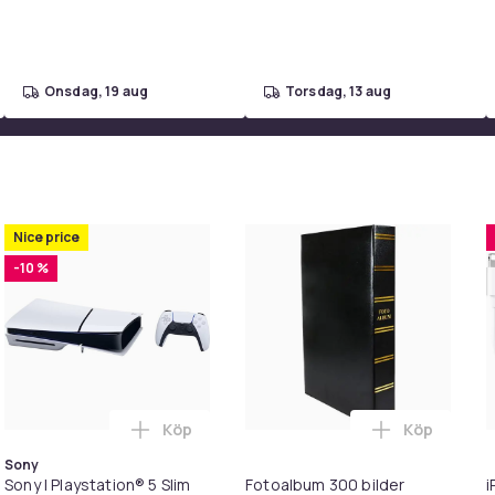
onsdag, 19 aug
torsdag, 13 aug
Nice price
-10 %
Köp
Köp
tarr, bas, ukulele 2-pack Black i varukorgen
Hundtrimmer / Tasstrimmer - Trimmer för tassar i varukorgen
Lägg till Sony | Playstation® 5 Slim (Disc-
Lägg till F
Sony
Sony | Playstation® 5 Slim
Fotoalbum 300 bilder
i