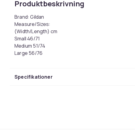
Produktbeskrivning
Brand: Gildan
Measure/Sizes:
(Width/Length) cm
Small 46/71
Medium 51/74
Large 56/76
XL 61/79
XXL 66/82
Specifikationer
Storlek
Artikel.nr.
Produktsäkerhetsinformation