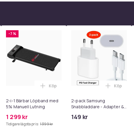
-7 %
Köp
Köp
 - Adapter + Kabel 25W lightning - USB-C 2m i varukorgen
l iPhone 17 / 16 / 15 Snabbladdare med 2M USB-C till USB-C kab
Lägg till 2-i-1 Bärbar Löpband med 5% M
Lägg till
2-i-1 Bärbar Löpband med
2-pack Samsung
5% Manuell Lutning
Snabbladdare - Adapter &
Kabel 20W USB-C 2m
1 299 kr
149 kr
Tidigare lägsta pris:
1 399 kr