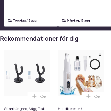
torsdag, 13 aug
måndag, 17 aug
Rekommendationer för dig
Köp
Köp
Lägg till Gitarrhängare, Väggfäste för gi
Lägg till 
Gitarrhängare, Väggfäste
Hundtrimmer /