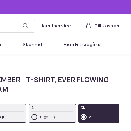
Kundservice
Till kassan
k
Skönhet
Hem & trädgård
MBER - T-SHIRT, EVER FLOWING
AM
XL
S
nglig
Tillgänglig
Vald