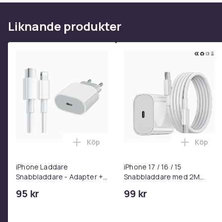
Liknande produkter
Köp
Köp
Lägg till iPhone Laddare Snabbladdare
Lägg til
iPhone Laddare
iPhone 17 / 16 / 15
Snabbladdare - Adapter +
Snabbladdare med 2M
Kabel 25W lightning - USB-
USB-C till USB-C kabel
95 kr
99 kr
C 2m