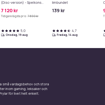
(Disc-version) - Spelkonsol
limbundet
C
- 1TB SSD NVme - Wi-Fi/LAN
S
7 120 kr
139 kr
- Hvid
Tidigare lägsta pris:
7 890 kr
T
5,0
4,7
onsdag, 19 aug
fredag, 14 aug
ina små vardagsbehov och stora
kter inom gaming, leksaker och
ylar för livet helt enkelt.