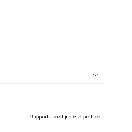
XL
b391be33-e83b-59a9-845f-e273fd386dfb
Rapportera ett juridiskt problem