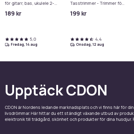
för gitarr, bas, ukulele 2-
Tasstrimmer - Trimmer för
pack Black
tassar
189 kr
199 kr
5,0
4,4
fredag, 14 aug
onsdag, 12 aug
Upptäck CDON
CDON är Nordens ledande marknadsplats och vi finns här för d
livsdrömmar. Här hittar du ett ständigt växande utbud av produ
elektronik till trädgård, skönhet och produkter för dina husdjur. Pr