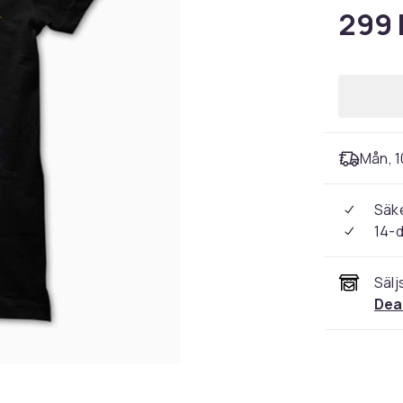
299 
Mån, 10
Säke
14-
Sälj
Dea