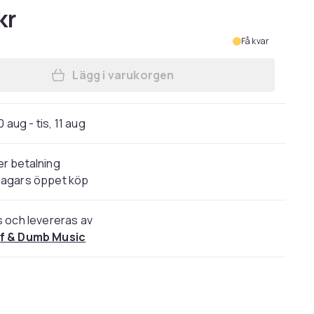
kr
Få kvar
Lägg i varukorgen
Lägg till DISMEMBER - T-SHIRT, EV
 aug - tis, 11 aug
r betalning
dagars öppet köp
s och levereras av
f & Dumb Music