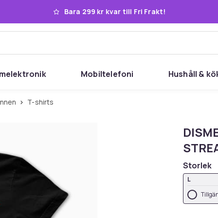
Bara 299 kr kvar till Fri Frakt!
melektronik
Mobiltelefoni
Hushåll & kö
linnen
T-shirts
DISME
STRE
Storlek
L
Tillgä