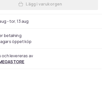
Lägg i varukorgen
Lägg till DKNY Be Delicious 100 ml i
aug - tor, 13 aug
r betalning
dagars öppet köp
s och levereras av
 MEGASTORE