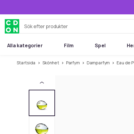
Hoppa till huvudinnehållet
Sök efter produkter
Alla kategorier
Film
Spel
He
Startsida
Skönhet
Parfym
Damparfym
Eau de 