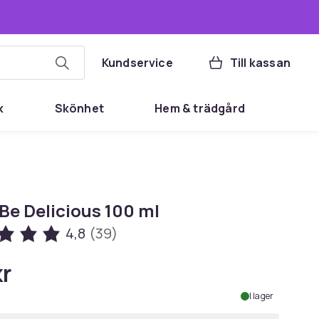
Kundservice
Till kassan
k
Skönhet
Hem & trädgård
Be Delicious 100 ml
4,8
(39)
kr
I lager