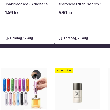
Snabbladdare - Adapter &
skärbräda i titan, set om 3,
Kabel 20W USB-C 2m
dubbelsidiga
149 kr
530 kr
livsmedelsgodkända
skärbrädor i titan för köket,
diskmaskinssäkra
onsdag, 12 aug
torsdag, 20 aug
Nice price