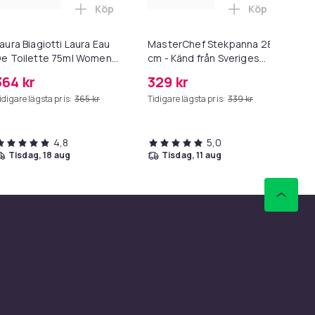
Köp
Köp
påfyllning spray i varukorgen
iorgio Armani Acqua Di Gio Pour Homme Deodorant stick 75ml i
Lägg till Laura Biagiotti Laura Eau De Toil
Lägg till Ma
aura Biagiotti Laura Eau
MasterChef Stekpanna 28
La
e Toilette 75ml Women
cm - Känd från Sveriges
ml
pray
Mästerkock
W
364 kr
329 kr
41
idigare lägsta pris:
365 kr
Tidigare lägsta pris:
339 kr
4,8
5,0
tisdag, 18 aug
tisdag, 11 aug