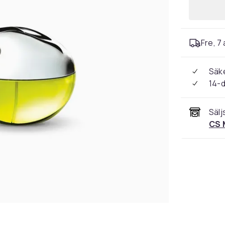
Fre, 7 
Säke
14-
Sälj
CS