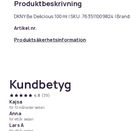
Produktbeskrivning
DKNY Be Delicious 100 ml | SKU: 763511009824 | Bran
Artikel.nr.
Produktsäkerhetsinformation
Kundbetyg
4,8
(39)
Kajsa
för 10 månader sedan
Anna
för ett år sedan
Lars A
för ett år sedan