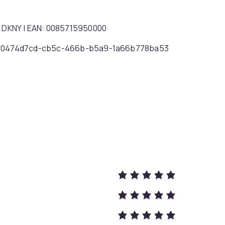
d: DKNY | EAN: 0085715950000
0474d7cd-cb5c-466b-b5a9-1a66b778ba53