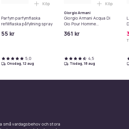
Köp
Köp
 Spray - Dame - 100 ml i varukorgen
Koppning för helkroppsmassage 4-pack (L-XS) Vit i varukorgen
Lägg till Parfym parfymflaska refillflaska 
Lägg till G
Giorgio Armani
Parfym parfymflaska
Giorgio Armani Acqua Di
L
refillflaska påfyllning spray
Gio Pour Homme
D
Deodorant stick 75ml
S
55 kr
361 kr
T
5,0
4,5
onsdag, 12 aug
tisdag, 18 aug
ina små vardagsbehov och stora