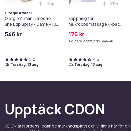
Köp
Köp
Lägg till Giorgio Armani Emporio She Edp
Lägg till 
Giorgio Armani
Giorgio Armani Emporio
Koppning för
She Edp Spray - Dame - 100
helkroppsmassage 4-pack
ml
(L-XS) Vit
546 kr
176 kr
Tidigare lägsta pris:
249 kr
5,0
4,5
torsdag, 13 aug
torsdag, 13 aug
Upptäck CDON
CDON är Nordens ledande marknadsplats och vi finns här för d