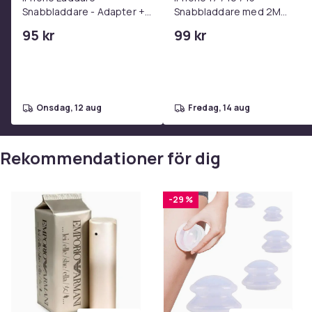
Snabbladdare - Adapter +
Snabbladdare med 2M
Kabel 25W lightning - USB-
USB-C till USB-C kabel
95 kr
99 kr
C 2m
onsdag, 12 aug
fredag, 14 aug
Rekommendationer för dig
-29 %