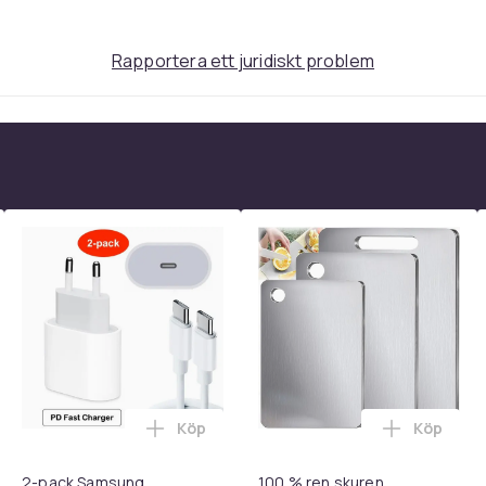
Rapportera ett juridiskt problem
Köp
Köp
 - Adapter + Kabel 25W lightning - USB-C 2m i varukorgen
l iPhone 17 / 16 / 15 Snabbladdare med 2M USB-C till USB-C kab
Lägg till 2-pack Samsung Snabbladdare
Lägg till
2-pack Samsung
100 % ren skuren