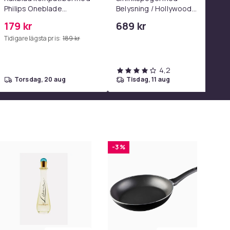
Philips Oneblade
Belysning / Hollywood
Replacement, 1, 2 - eller 3-
Spegel Lampor - 58x46cm
179 kr
689 kr
pack.
Tidigare lägsta pris:
189 kr
4,2
torsdag, 20 aug
tisdag, 11 aug
-3 %