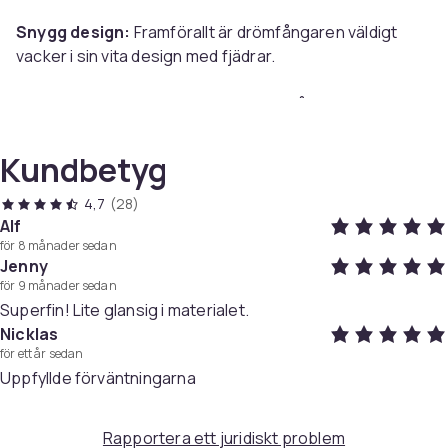
Snygg design:
Framförallt är drömfångaren väldigt
vacker i sin vita design med fjädrar.
Passar perfekt i sovrummet:
Drömfångaren är
perfekt att hänga på väggen eller ner från taket i
sovrummet. Den är också en fin och dekorativ
Kundbetyg
inredningsdetalj i fönstret och på andra platser i ditt
hem.
4,7
(28)
Alf
för 8 månader sedan
Jenny
för 9 månader sedan
Specifikationer:
Superfin! Lite glansig i materialet.
Färg: Vit
Nicklas
Storlek: 50 × 11 cm
för ett år sedan
Material: Naturlig fjäder/träpärlor/järnring/koreansk
Uppfyllde förväntningarna
sammet
Rapportera ett juridiskt problem