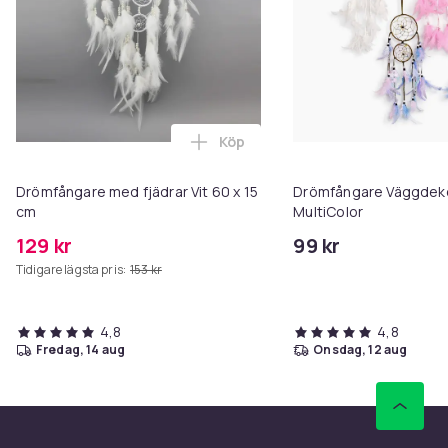
Köp
Lägg till Drömfångare med fjädra
Drömfångare med fjädrar Vit 60 x 15
Drömfångare Väggdeko
cm
MultiColor
129 kr
99 kr
Tidigare lägsta pris:
153 kr
4,8
4,8
fredag, 14 aug
onsdag, 12 aug