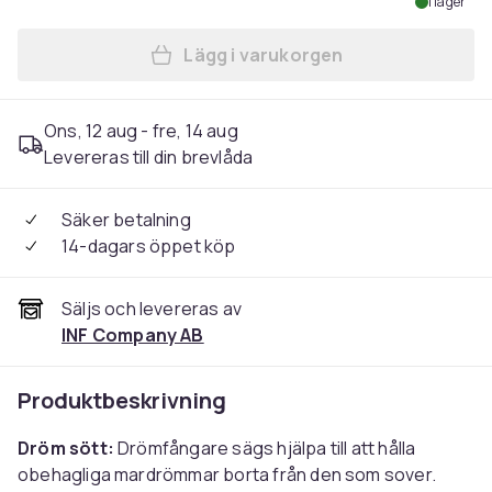
I lager
Lägg i varukorgen
Lägg till Drömfångare med f
Ons, 12 aug - fre, 14 aug
Levereras till din brevlåda
Säker betalning
14-dagars öppet köp
Säljs och levereras av
INF Company AB
Produktbeskrivning
Dröm sött:
Drömfångare sägs hjälpa till att hålla
obehagliga mardrömmar borta från den som sover.