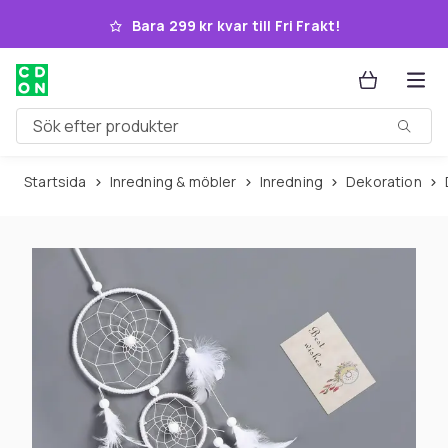
Hoppa till huvudinnehållet
Bara 299 kr kvar till Fri Frakt!
Sök efter produkter
Startsida
Inredning & möbler
Inredning
Dekoration