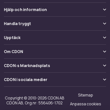
Hjälp och information
Vanliga frågor
Handla tryggt
Spåra paket
Betalning
Upptäck
Ångra & Returnera här
Leverans
Kategorier
Kundservice
Om CDON
Villkor & policy
Varumärken
Om oss
Återkallelser
CDON:s Marknadsplats
Guider
Kundrecensioner
Sälj på CDON
Shopit.se
CDON i sociala medier
Karriär på CDON
Bli affiliate
Investor relations
Sitemap
Regler & kvalitet
Copyright © 2010-2026 CDON AB
Tillgänglighet
CDON AB, Org.nr: 556406-1702
Anpassa cookies
Merchant Help Center