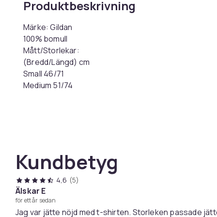
Produktbeskrivning
Märke: Gildan
100% bomull
Mått/Storlekar:
(Bredd/Längd) cm
Small 46/71
Medium 51/74
Large 56/76
XL 61/79
XXL 66/82
3XL 71/85
4XL 76/88
Kundbetyg
5XL 80/92
Storlek
4,6
(5)
Artikel.nr.
Älskar E
för ett år sedan
Produktsäkerhetsinformation
Jag var jätte nöjd med t-shirten. Storleken passade jätt