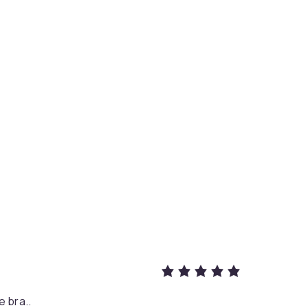
XL
f8aef06c-8a0d-4c16-9ed4-498aa6dafb37
e bra..