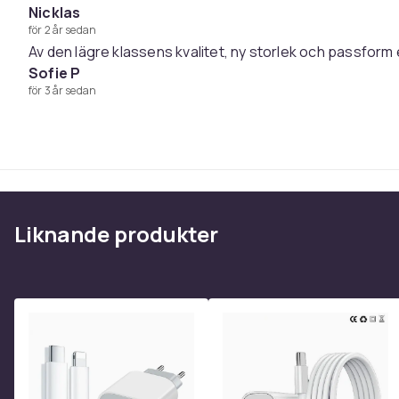
Nicklas
för 2 år sedan
Av den lägre klassens kvalitet, ny storlek och passform e
Sofie P
för 3 år sedan
Liknande produkter