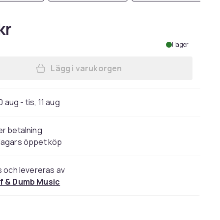
kr
I lager
Lägg i varukorgen
Lägg till EDDIE MEDUZA - T-SHIRT, 
 aug - tis, 11 aug
r betalning
dagars öppet köp
s och levereras av
f & Dumb Music