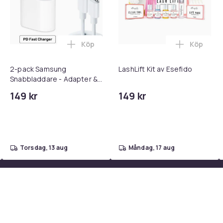
Köp
Köp
 - Adapter + Kabel 25W lightning - USB-C 2m i varukorgen
l iPhone 17 / 16 / 15 Snabbladdare med 2M USB-C till USB-C kab
Lägg till 2-pack Samsung Snabbladdare
Lägg till 
2-pack Samsung
LashLift Kit av Esefido
Snabbladdare - Adapter &
Kabel 20W USB-C 2m
149 kr
149 kr
torsdag, 13 aug
måndag, 17 aug