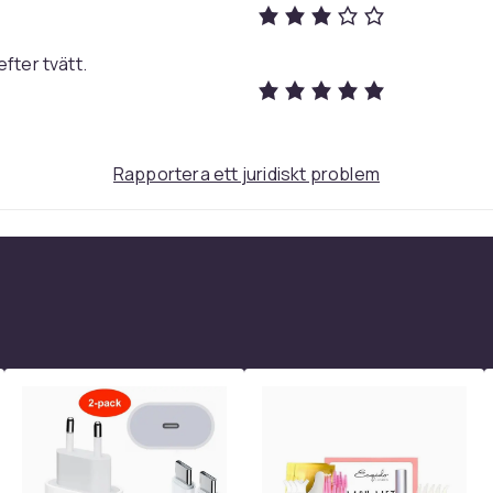
fter tvätt.
Rapportera ett juridiskt problem