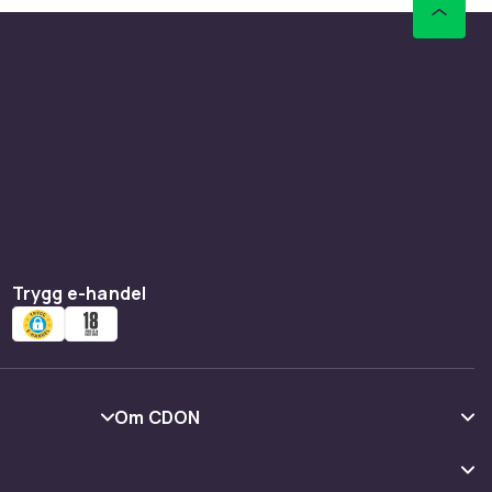
Trygg e-handel
Om CDON
Om oss