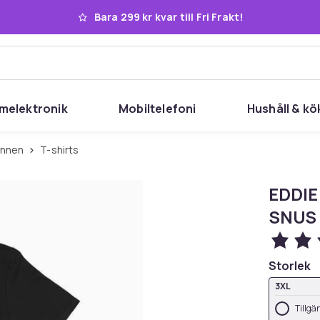
Bara 299 kr kvar till Fri Frakt!
melektronik
Mobiltelefoni
Hushåll & kö
linnen
T-shirts
EDDIE
SNUS
Storlek
3XL
Tillgä