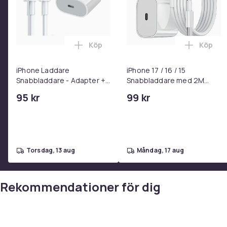
Köp
Köp
Lägg till iPhone Laddare Snabbladdare
Lägg til
iPhone Laddare
iPhone 17 / 16 / 15
Snabbladdare - Adapter +
Snabbladdare med 2M
Kabel 25W lightning - USB-
USB-C till USB-C kabel
95 kr
99 kr
C 2m
torsdag, 13 aug
måndag, 17 aug
Rekommendationer för dig