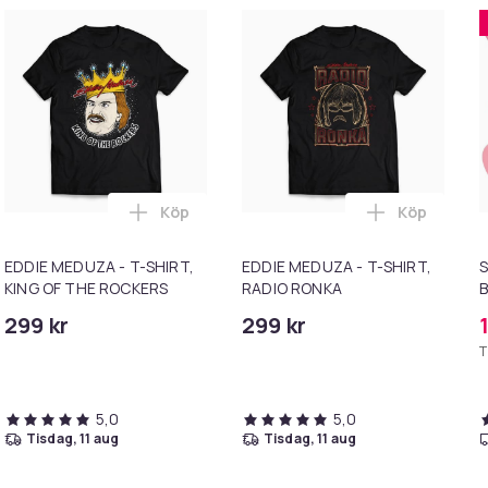
Köp
Köp
 GÖTT Å SUPA PÖJKA i varukorgen
 EDDIE MEDUZA - T-SHIRT, RETROLOGO i varukorgen
Lägg till EDDIE MEDUZA - T-SHIRT, KING O
Lägg till E
EDDIE MEDUZA - T-SHIRT,
EDDIE MEDUZA - T-SHIRT,
S
KING OF THE ROCKERS
RADIO RONKA
B
299 kr
299 kr
T
5,0
5,0
tisdag, 11 aug
tisdag, 11 aug