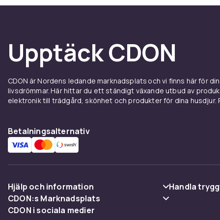
Upptäck CDON
CDON är Nordens ledande marknadsplats och vi finns här för d
livsdrömmar. Här hittar du ett ständigt växande utbud av produ
elektronik till trädgård, skönhet och produkter för dina husdjur. Pr
Betalningsalternativ
Hjälp och information
Handla trygg
CDON:s Marknadsplats
Vanliga frågor
Betalning
CDON i sociala medier
Sälj på CDON