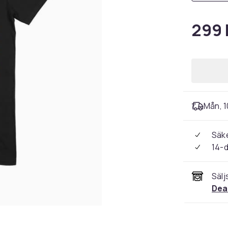
299 
Mån, 10
Säke
14-
Sälj
Dea