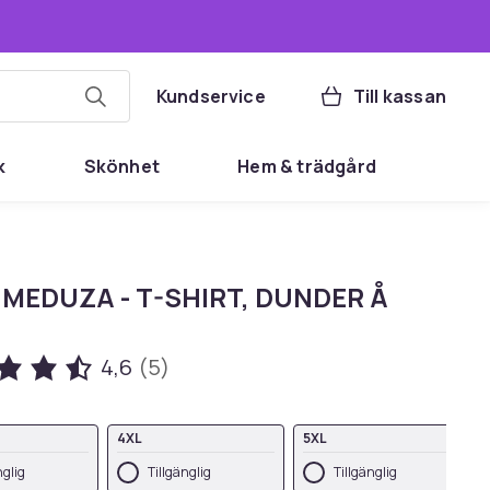
Kundservice
Till kassan
k
Skönhet
Hem & trädgård
 MEDUZA - T-SHIRT, DUNDER Å
4,6
(5)
4XL
5XL
nglig
Tillgänglig
Tillgänglig