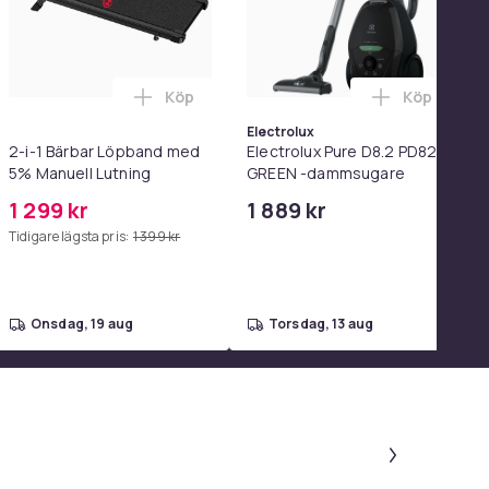
Köp
Köp
el i varukorgen
 - Adapter & Kabel 20W USB-C 2m i varukorgen
LashLift Kit av Esefido i varukorgen
Lägg till 2-i-1 Bärbar Löpband med 5% Ma
Lägg till 
Electrolux
2-i-1 Bärbar Löpband med
Electrolux Pure D8.2 PD82-
5% Manuell Lutning
GREEN -dammsugare
1 299 kr
1 889 kr
Tidigare lägsta pris:
1 399 kr
onsdag, 19 aug
torsdag, 13 aug
Panel 1 a