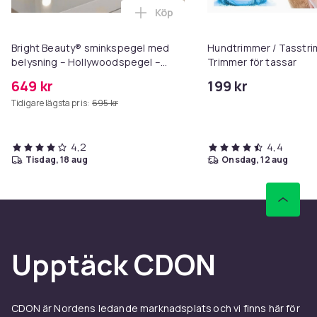
Köp
Lägg till Bright Beauty® sminks
Bright Beauty® sminkspegel med
Hundtrimmer / Tasstri
belysning – Hollywoodspegel –
Trimmer för tassar
58×46 cm – 15 LED-lampor – 3
649 kr
199 kr
ljusfärger – Dimbar – Smart Touch –
Tidigare lägsta pris:
695 kr
USB-laddningsport – Vit
4,2
4,4
tisdag, 18 aug
onsdag, 12 aug
Upptäck CDON
CDON är Nordens ledande marknadsplats och vi finns här för