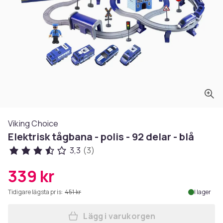
Viking Choice
Elektrisk tågbana - polis - 92 delar - blå
3,3
(3)
339 kr
Tidigare lägsta pris:
451 kr
I lager
Lägg i varukorgen
Lägg till Elektrisk tågbana - 