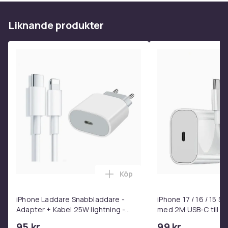
drivs av fyra 1,5 V AAA-batterier
Förpackningsstorlek: 53x36x8 cm
Liknande produkter
Färg
Blue
Material
Plastic
Mönster
Police vehicles
Mönster/Motiv
vehicles
Storlek (enhet)
92
Vikt, kilo
Köp
Lägg till iPhone Laddare Snab
2.5
Artikel.nr.
iPhone Laddare Snabbladdare -
iPhone 17 / 16 / 15 
Adapter + Kabel 25W lightning -
med 2M USB-C till U
f84c4a70-1e8a-483b-9003-eb5f3534f4be
USB-C 2m
95 kr
99 kr