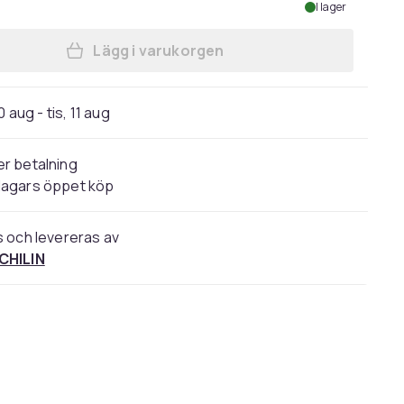
I lager
Lägg i varukorgen
Lägg till FENCHILIN Hollywood smin
 aug - tis, 11 aug
r betalning
dagars öppet köp
s och levereras av
CHILIN