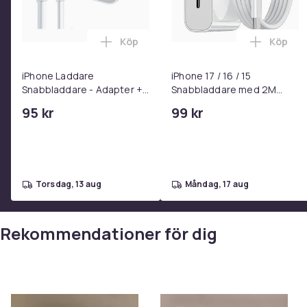
Köp
Köp
Lägg till iPhone Laddare Snabbladdare
Lägg til
iPhone Laddare
iPhone 17 / 16 / 15
Snabbladdare - Adapter +
Snabbladdare med 2M
Kabel 25W lightning - USB-
USB-C till USB-C kabel
95 kr
99 kr
C 2m
torsdag, 13 aug
måndag, 17 aug
Rekommendationer för dig