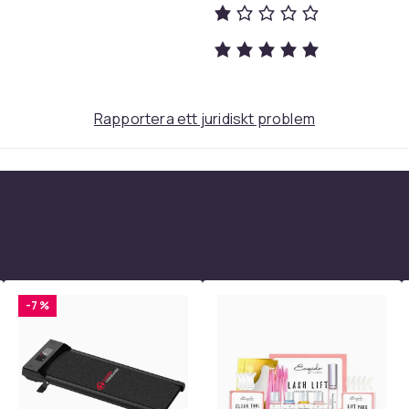
Rapportera ett juridiskt problem
-7 %