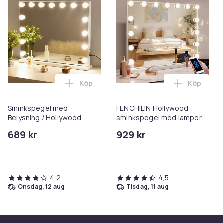
Köp
Köp
Lägg till Sminkspegel med Belysning / 
Lägg till
Sminkspegel med
FENCHILIN Hollywood
Belysning / Hollywood
sminkspegel med lampor
Spegel Lampor - 58x46cm
Bluetooth bordsskiva
689 kr
929 kr
väggfäste Vit 58 x 46cm
spegel med belysning
4,2
4,5
onsdag, 12 aug
tisdag, 11 aug