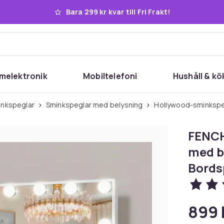
Bara 299 kr kvar till Fri Frakt!
melektronik
Mobiltelefoni
Hushåll & kö
inkspeglar
Sminkspeglar med belysning
Hollywood-sminksp
FENCH
med b
Bords
899 