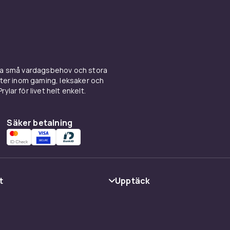
ina små vardagsbehov och stora
kter inom gaming, leksaker och
ylar för livet helt enkelt.
Säker betalning
t
Upptäck
Kategorier
Varumärken