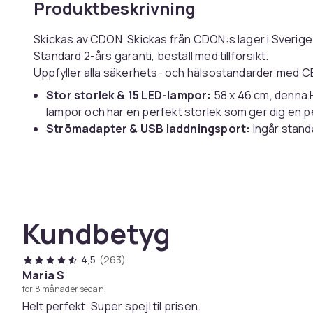
Produktbeskrivning
Skickas av CDON. Skickas från CDON:s lager i Sverig
Standard 2-års garanti, beställ med tillförsikt.
Uppfyller alla säkerhets- och hälsostandarder med CE
Stor storlek & 15 LED-lampor:
58 x 46 cm, denna 
lampor och har en perfekt storlek som ger dig en 
Strömadapter & USB laddningsport:
Ingår standa
porten på höger sida låter dig ladda din telefon ell
Justerbar ljusstyrka och 3 ljusinställningar:
Det 
för din makeup med möjligheten att dämpa och göra v
och kallt ljus.
10x förstoringsspegel:
Det finns en mini 10x förs
Kundbetyg
Löstagbar spegelbas och väggmonterad tillval
för spik, kan du antingen placera sminkspegeln på 
4,5
(263)
Sminkspegel med belysning hjälper dig att skapa smin
Maria S
för 8 månader sedan
Artikel.nr.
Helt perfekt. Super spejl til prisen.