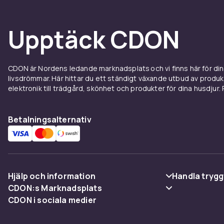
Upptäck CDON
CDON är Nordens ledande marknadsplats och vi finns här för d
livsdrömmar. Här hittar du ett ständigt växande utbud av produ
elektronik till trädgård, skönhet och produkter för dina husdjur. Pr
Betalningsalternativ
Hjälp och information
Handla trygg
CDON:s Marknadsplats
Vanliga frågor
Betalning
CDON i sociala medier
Sälj på CDON
Spåra paket
Leverans