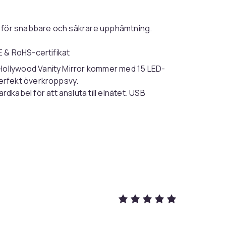
e för snabbare och säkrare upphämtning.
 & RoHS-certifikat
Hollywood Vanity Mirror kommer med 15 LED-
perfekt överkroppsvy.
rdkabel för att ansluta till elnätet. USB
er andra USB -enheter.
finns 3 olika ljusinställningar som du kan välja
arje inställning ljusare: varmt ljus, dagsljus
toringsspegel som du kan göra smink.
:
Med en löstagbar bas och 2 hål på baksidan
bordsskivan eller på väggen.
k som passar alla scen.
2dbb5b42-7a0f-4a97-87c8-eee118e2e937