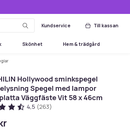
Kundservice
Till kassan
k
Skönhet
Hem & trädgård
eglar
ILIN Hollywood sminkspegel
elysning Spegel med lampor
platta Väggfäste Vit 58 x 46cm
4,5
(263)
kr