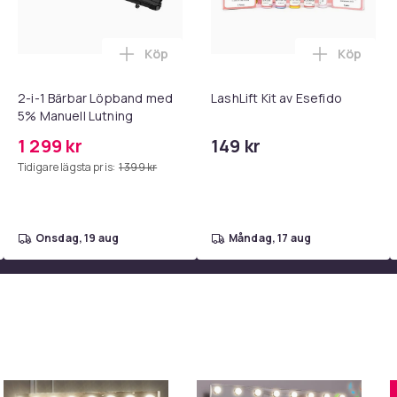
Köp
Köp
 - Adapter + Kabel 25W lightning - USB-C 2m i varukorgen
l iPhone 17 / 16 / 15 Snabbladdare med 2M USB-C till USB-C kab
Lägg till 2-i-1 Bärbar Löpband med 5% M
Lägg till 
2-i-1 Bärbar Löpband med
LashLift Kit av Esefido
5% Manuell Lutning
1 299 kr
149 kr
Tidigare lägsta pris:
1 399 kr
onsdag, 19 aug
måndag, 17 aug