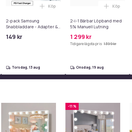
Köp
Köp
 - Adapter + Kabel 25W lightning - USB-C 2m i varukorgen
l iPhone 17 / 16 / 15 Snabbladdare med 2M USB-C till USB-C kab
Lägg till 2-pack Samsung Snabbladdare
Lägg till
2-pack Samsung
2-i-1 Bärbar Löpband med
Snabbladdare - Adapter &
5% Manuell Lutning
Kabel 20W USB-C 2m
149 kr
1 299 kr
Tidigare lägsta pris:
1 399 kr
torsdag, 13 aug
onsdag, 19 aug
-11 %