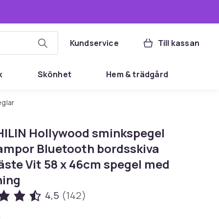
Kundservice
Till kassan
k
Skönhet
Hem & trädgård
eglar
ILIN Hollywood sminkspegel
ampor Bluetooth bordsskiva
äste Vit 58 x 46cm spegel med
ning
4,5
(142)