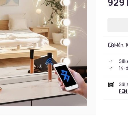
929 
Mån, 10
Säke
14-
Sälj
FEN