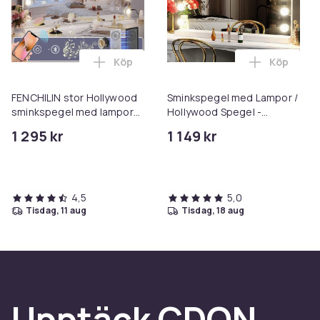
Köp
Köp
Lägg till FENCHILIN stor Hollywood smin
Lägg till
FENCHILIN stor Hollywood
Sminkspegel med Lampor /
sminkspegel med lampor
Hollywood Spegel -
Bluetooth bordsskiva
80x60cm
1 295 kr
1 149 kr
väggfäste vit 80 x 58 cm
4,5
5,0
tisdag, 11 aug
tisdag, 18 aug
Upptäck CDON