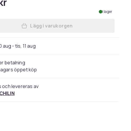
kr
I lager
Lägg i varukorgen
Lägg till FENCHILIN Hollywood smin
 aug - tis, 11 aug
r betalning
dagars öppet köp
s och levereras av
CHILIN