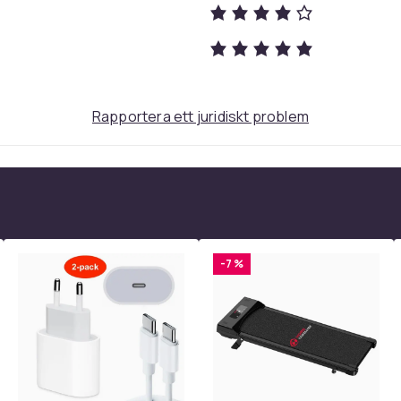
e784d736-461a-4af3-a9fb-c147e7ba4f50
Rapportera ett juridiskt problem
-7 %