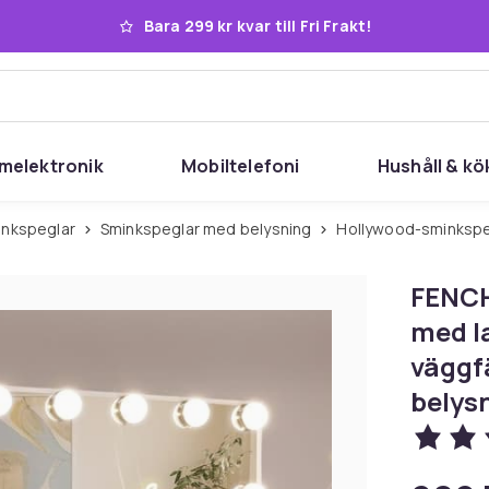
Bara 299 kr kvar till Fri Frakt!
melektronik
Mobiltelefoni
Hushåll & kö
inkspeglar
Sminkspeglar med belysning
Hollywood-sminksp
FENCH
med l
väggf
belys