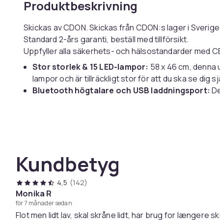
Produktbeskrivning
Skickas av CDON. Skickas från CDON:s lager i Sverig
Standard 2-års garanti, beställ med tillförsikt.
Uppfyller alla säkerhets- och hälsostandarder med CE
Stor storlek & 15 LED-lampor:
58 x 46 cm, denna
lampor och är tillräckligt stor för att du ska se dig 
Bluetooth högtalare och USB laddningsport:
De
Du kan ansluta din telefon via Bluetooth och lyssna
även en USB port på höger sida så att du kan ladda 
Justerbar ljusstyrka och 3 ljusinställningar:
Det 
smink med möjligheten att dämpa och göra varje instä
ljus.
Kundbetyg
10x förstoringsspegel:
Det finns en löstagbar 10x
dig.
4,5
(142)
Löstagbar spegelbas och väggmonterad tillval
Monika R
för spik, kan du antingen placera Bluetooth spegel
för 7 månader sedan
Sminkspegel med belysning hjälper dig att skapa smin
Flot men lidt lav, skal skråne lidt, har brug for længere s