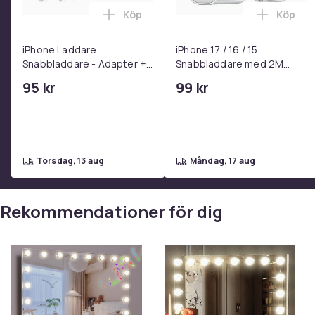
Köp
Köp
Lägg till iPhone Laddare Snabbladdare
Lägg til
iPhone Laddare
iPhone 17 / 16 / 15
Snabbladdare - Adapter +
Snabbladdare med 2M
Kabel 25W lightning - USB-
USB-C till USB-C kabel
95 kr
99 kr
C 2m
torsdag, 13 aug
måndag, 17 aug
Rekommendationer för dig