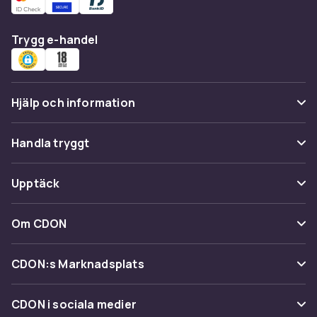
Trygg e-handel
Hjälp och information
Vanliga frågor
Handla tryggt
Spåra paket
Betalning
Upptäck
Ångra & Returnera här
Leverans
Kategorier
Kundservice
Om CDON
Villkor & policy
Varumärken
Om oss
Återkallelser
CDON:s Marknadsplats
Guider
Kundrecensioner
Sälj på CDON
Shopit.se
CDON i sociala medier
Karriär på CDON