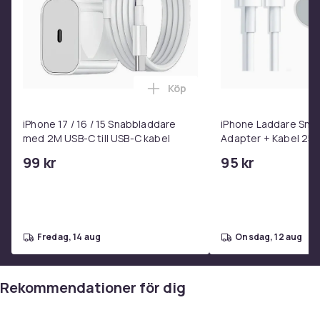
Dubbla dragkedjor ger snabb och säker åtkomst
Mjukt stötdämpande inre foder över skärmen för
extra skydd
Material: EVA, PU, gummi
Storlek: 29,5 x 14,5 x 5,6 cm
Köp
Kompatibilitet: Nintendo Switch 2 (2025)
Lägg till iPhone 17 / 16 / 15 
Tillverkare: Tredjepartstillverkare
iPhone 17 / 16 / 15 Snabbladdare
iPhone Laddare Sna
med 2M USB-C till USB-C kabel
Adapter + Kabel 25W 
Vikt, gram
USB-C 2m
273
99 kr
95 kr
Artikel.nr.
97ce663f-f557-5cd6-b272-4ad12df60662
Produktsäkerhetsinformation
fredag, 14 aug
onsdag, 12 aug
Rekommendationer för dig