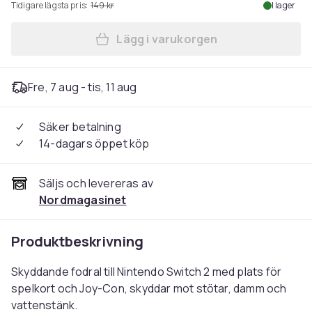
Tidigare lägsta pris:
149 kr
I lager
Lägg i varukorgen
Lägg till Fodral för Förvar
Fre, 7 aug - tis, 11 aug
Säker betalning
14-dagars öppet köp
Säljs och levereras av
Nordmagasinet
Produktbeskrivning
Skyddande fodral till Nintendo Switch 2 med plats för
spelkort och Joy-Con, skyddar mot stötar, damm och
vattenstänk.