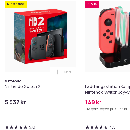
Nice price
-16 %
Köp
Lägg till Nintendo Switch 2 i va
Nintendo
Nintendo Switch 2
Laddningsstation Kom
Nintendo Switch Joy-
5 537 kr
149 kr
Tidigare lägsta pris:
178 kr
5,0
4,5