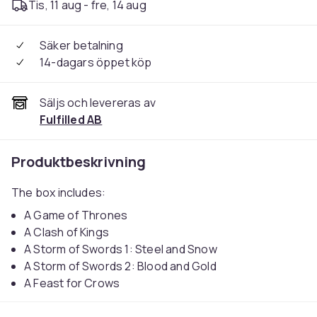
Tis, 11 aug - fre, 14 aug
Säker betalning
14-dagars öppet köp
Säljs och levereras av
Fulfilled AB
Produktbeskrivning
The box includes:
A Game of Thrones
A Clash of Kings
A Storm of Swords 1: Steel and Snow
A Storm of Swords 2: Blood and Gold
A Feast for Crows
A Dance with Dragons