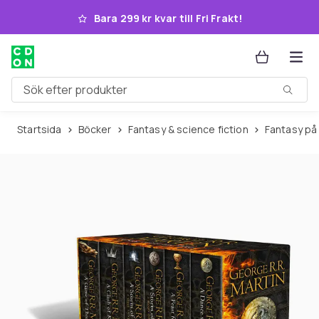
Hoppa till huvudinnehållet
Bara 299 kr kvar till Fri Frakt!
Sök efter produkter
Startsida
Böcker
Fantasy & science fiction
Fantasy p