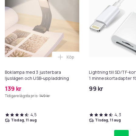
Köp
Lägg till Boklampa med 3 juster
Boklampa med 3 justerbara
Lightning till SD/TF-kor
ljuslägen och USB-uppladdning
1 minneskortadapter f
iPhone/iPad
139 kr
99 kr
Tidigare lägsta pris:
149 kr
4,5
4,3
tisdag, 11 aug
tisdag, 11 aug