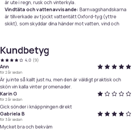
är ute i regn, rusk och vinterkyla.
Vindtäta och vattenavvisande:
Barnvagshandskarna
är tillverkade av tjockt vattentätt Oxford-tyg (yttre
skikt), som skyddar dina händer mot vatten, vind och
snö, frost och damm. Det vattentäta 300T-tyget är
mycket slitstarkt.
Utmärkt värmeeffekt:
Plyschhandskarnas insida
Kundbetyg
är fodrad med dubbelsidig tjock ullflanell av hög kvalitet
och som ger snabb och stadig värme.
4,0
(9)
Lätta att använda:
Appliceras, öppnas och stängs
Ann
för 2 år sedan
bevkämt medels tryckknappar.
Är ju inte så kallt just nu, men den är väldigt praktisk och
skön vin kalla vinter promenader.
Specifikationer
:
Karin G
Färg: svart
för 2 år sedan
Storlek: One size (20 x 45 cm)
Gick sönder i knäppningen direkt
Material: Oxfordduk + 160 gram lammull
Gabriela B
för 3 år sedan
Paketet inkluderar:
Mycket bra och bekväm
1 par barnvagsvantar