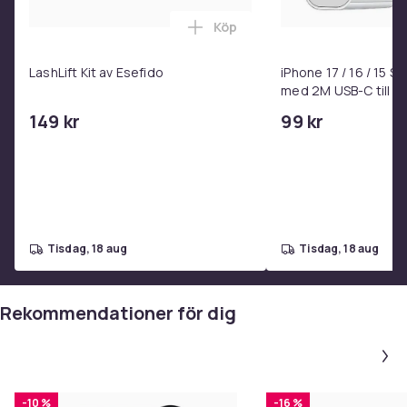
Köp
Lägg till LashLift Kit av Esefi
LashLift Kit av Esefido
iPhone 17 / 16 / 15 
med 2M USB-C till U
149 kr
99 kr
tisdag, 18 aug
tisdag, 18 aug
Rekommendationer för dig
-10 %
-16 %