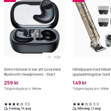
Köp
Lägg till Sömn Hörlurar In ear 
Sömn Hörlurar In ear att sova med
Hårklippare med tillbe
Bluetooth Headphones - Svart
uppladdningsbar Guld
259 kr
149 kr
Tidigare lägsta pris:
289 kr
Tidigare lägsta pris:
178 kr
3,5
3,0
fredag, 14 aug
måndag, 17 aug