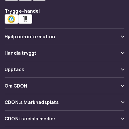
Trygg e-handel
Hjälp och information
Vanliga frågor
Handla tryggt
Spåra paket
Betalning
Upptäck
Ångra & Returnera här
Leverans
Kategorier
Kundservice
Om CDON
Villkor & policy
Varumärken
Om oss
Återkallelser
CDON:s Marknadsplats
Guider
Kundrecensioner
Sälj på CDON
Shopit.se
CDON i sociala medier
Karriär på CDON
Bli affiliate