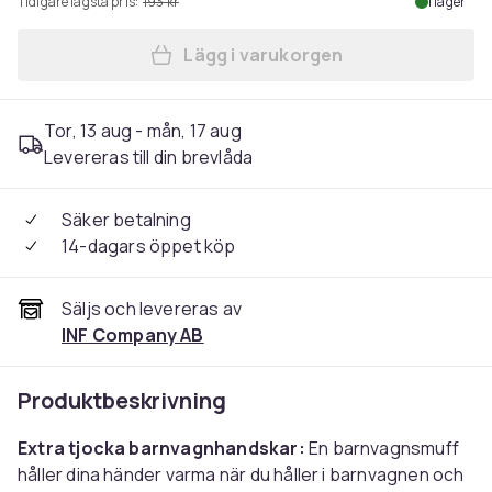
Tidigare lägsta pris:
193 kr
I lager
Lägg i varukorgen
Lägg till Handvärmare för b
Tor, 13 aug - mån, 17 aug
Levereras till din brevlåda
Säker betalning
14-dagars öppet köp
Säljs och levereras av
INF Company AB
Produktbeskrivning
Extra tjocka barnvagnhandskar:
En barnvagnsmuff
håller dina händer varma när du håller i barnvagnen och