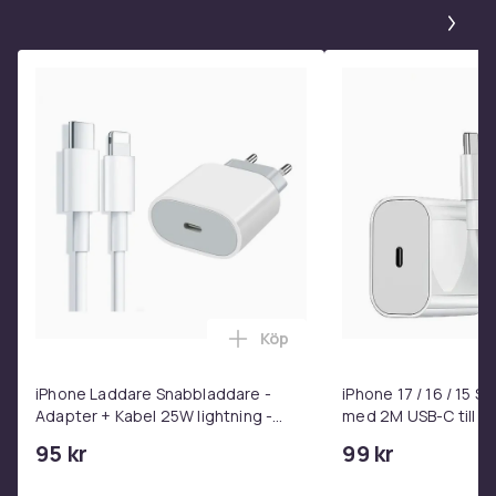
Pa
SKU: 19173
EXTRAS:
Se baksida film
Format
Blu-ray
Artikel.nr.
6e753951-6da2-5fb6-bfbb-188853cf7ab7
Produktsäkerhetsinformation
Köp
Lägg till iPhone Laddare Snab
iPhone Laddare Snabbladdare -
iPhone 17 / 16 / 15 
Adapter + Kabel 25W lightning -
med 2M USB-C till U
USB-C 2m
95 kr
99 kr