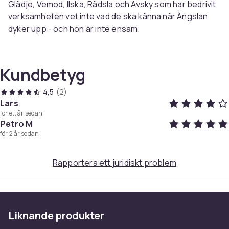
Glädje, Vemod, Ilska, Rädsla och Avsky som har bedrivit
verksamheten vet inte vad de ska känna när Ängslan
dyker upp - och hon är inte ensam.
ÖVRIGT:
Mediatyp: Blu-ray
Kundbetyg
Produktionsår: 2024
Produktionsland: USA
4,5
(2)
Åldersgräns: 0 år
Lars
för ett år sedan
Region: 2
Petro M
Bild: 2.39:1 HD
för 2 år sedan
Språk: Svenska, Danska, Norska Finska, Engelska,
Text: Svenska, Danska, Norska Finska, Engelska,
Rapportera ett juridiskt problem
Ljud: 7.1 DTS-HDMA, Dolby Digital 5.1
Längd: 1 tim 36 min
Label: Pixar
Distributör: SF
Liknande produkter
Streckkod: 7333018030640