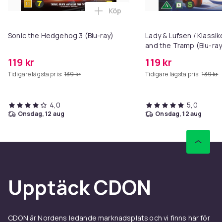
Köp
Lägg till Sonic the Hedgehog 3 (
Sonic the Hedgehog 3 (Blu-ray)
Lady & Lufsen / Klassike
and the Tramp (Blu-ray
119 kr
119 kr
Tidigare lägsta pris:
139 kr
Tidigare lägsta pris:
139 kr
4,0
5,0
onsdag, 12 aug
onsdag, 12 aug
Upptäck CDON
CDON är Nordens ledande marknadsplats och vi finns här för