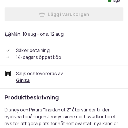
I lager
Lägg i varukorgen
Lägg till Insidan ut 2 / Insid
Mån, 10 aug - ons, 12 aug
Säker betalning
14-dagars öppet köp
Säljs och levereras av
Ginza
Produktbeskrivning
Disney och Pixars "Insidan ut 2" återvänder till den
nyblivna tonåringen Jennys sinne när huvudkontoret
rivs för att göra plats för nåt helt oväntat: nya känslor.