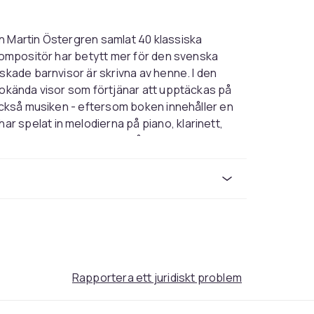
n Martin Östergren samlat 40 klassiska
 kompositör har betytt mer för den svenska
skade barnvisor är skrivna av henne. I den
 okända visor som förtjänar att upptäckas på
 också musiken - eftersom boken innehåller en
 spelat in melodierna på piano, klarinett,
 sångbok där du kan lyssna på visorna och
s förtrollande värld. Tryck på knappen och
v Elsa Beskow som under decennier
Multifärg
6
3
114dd103-bb69-521f-9b43-a304080b6c9e
Rapportera ett juridiskt problem