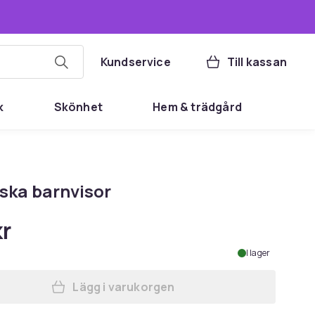
Kundservice
Till kassan
k
Skönhet
Hem & trädgård
iska barnvisor
kr
I lager
Lägg i varukorgen
Lägg till Klassiska barnvisor i varu