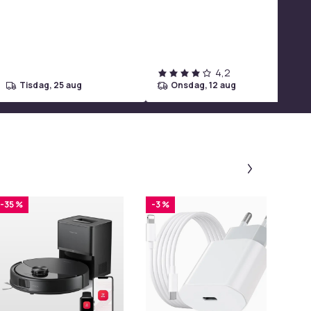
4,2
tisdag, 25 aug
onsdag, 12 aug
Panel 1 a
-35 %
-3 %