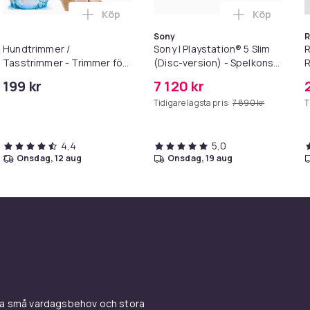
Köp
Köp
rie i varukorgen
Duschtröskel / Vattenbarriär – Självhäftande Silikonlist Håll d
Lägg till Hundtrimmer / Tasstrimmer - Tri
Lägg till So
Sony
R
Hundtrimmer /
Sony | Playstation® 5 Slim
Tasstrimmer - Trimmer för
(Disc-version) - Spelkonsol
R
tassar
- 1TB SSD NVme - Wi-Fi/LAN
1
199 kr
7 120 kr
- Hvid
Tidigare lägsta pris:
7 890 kr
T
4,4
5,0
onsdag, 12 aug
onsdag, 19 aug
ina små vardagsbehov och stora