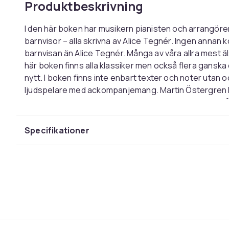
Produktbeskrivning
I den här boken har musikern pianisten och arrangöre
barnvisor – alla skrivna av Alice Tegnér. Ingen annan
barnvisan än Alice Tegnér. Många av våra allra mest äl
här boken finns alla klassiker men också flera ganska
nytt. I boken finns inte enbart texter och noter utan
ljudspelare med ackompanjemang. Martin Östergren har
dragspel och fiol. Resultatet har blivit en fantastisk
samtidigt sjunga med. Så Välkommen in i Alice Tegnér
sjung!Innehållet är rikt bildsatt med illustrationer a
Specifikationer
samarbetade med Alice Tegner.
Färg
Rekommenderad ålder (max)
Rekommenderad ålder (min)
Artikel.nr.
Produktsäkerhetsinformation