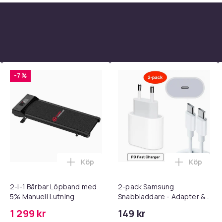
-7 %
Köp
Köp
 - Adapter + Kabel 25W lightning - USB-C 2m i varukorgen
l iPhone 17 / 16 / 15 Snabbladdare med 2M USB-C till USB-C kab
Lägg till 2-i-1 Bärbar Löpband med 5% M
Lägg till
2-i-1 Bärbar Löpband med
2-pack Samsung
5% Manuell Lutning
Snabbladdare - Adapter &
Kabel 20W USB-C 2m
1 299 kr
149 kr