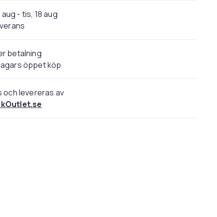
 aug - tis, 18 aug
verans
r betalning
dagars öppet köp
s och levereras av
kOutlet.se