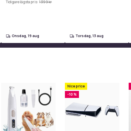
Tidigare lägsta pris:
1 399 kr
onsdag, 19 aug
torsdag, 13 aug
Nice price
-10 %