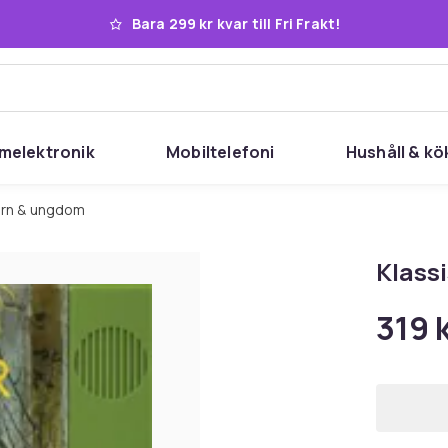
Bara 299 kr kvar till Fri Frakt!
melektronik
Mobiltelefoni
Hushåll & kö
barn & ungdom
Klass
319 