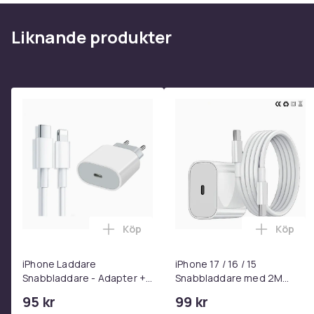
Liknande produkter
Köp
Köp
Lägg till iPhone Laddare Snabbladdare
Lägg til
iPhone Laddare
iPhone 17 / 16 / 15
Snabbladdare - Adapter +
Snabbladdare med 2M
Kabel 25W lightning - USB-
USB-C till USB-C kabel
95 kr
99 kr
C 2m