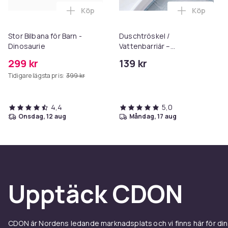
Köp
Köp
Lägg till Stor Bilbana för Barn - Dinosau
Lägg till 
Stor Bilbana för Barn -
Duschtröskel /
Dinosaurie
Vattenbarriär –
Självhäftande Silikonlist
299 kr
139 kr
Håll ditt badrum torrt och
Tidigare lägsta pris:
399 kr
tryggt 2m
4,4
5,0
onsdag, 12 aug
måndag, 17 aug
Upptäck CDON
CDON är Nordens ledande marknadsplats och vi finns här för d