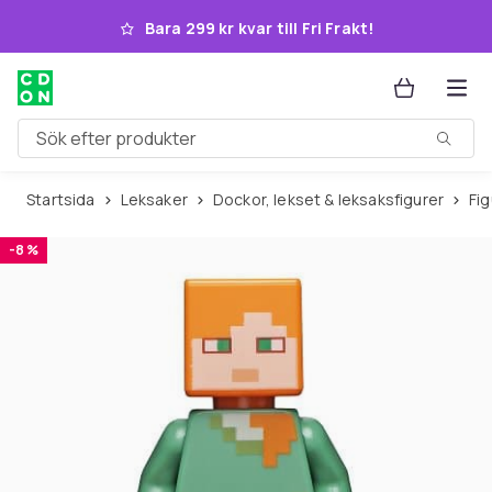
Hoppa till huvudinnehållet
Bara 299 kr kvar till Fri Frakt!
Sök efter produkter
Startsida
Leksaker
Dockor, lekset & leksaksfigurer
Fi
-8 %