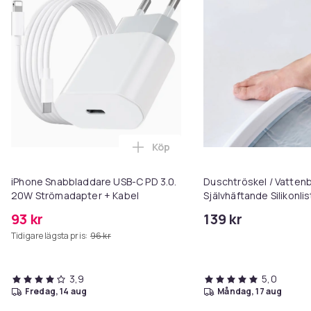
Köp
Lägg till iPhone Snabbladdare 
iPhone Snabbladdare USB-C PD 3.0.
Duschtröskel / Vattenb
20W Strömadapter + Kabel
Självhäftande Silikonlist
badrum torrt och tryg
93 kr
139 kr
Tidigare lägsta pris:
96 kr
3,9
5,0
fredag, 14 aug
måndag, 17 aug