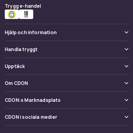
Trygg e-handel
Hjälp och information
Vanliga frågor
Handla tryggt
Spåra paket
Betalning
Upptäck
Ångra & Returnera här
Leverans
Kategorier
Kundservice
Om CDON
Villkor & policy
Varumärken
Om oss
Återkallelser
CDON:s Marknadsplats
Guider
Kundrecensioner
Sälj på CDON
Shopit.se
CDON i sociala medier
Karriär på CDON
Bli affiliate