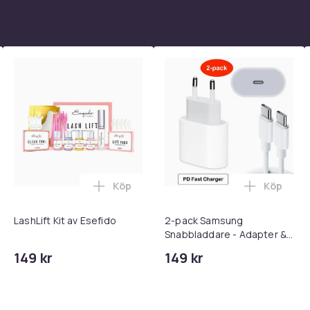
Köp
Köp
 - Adapter + Kabel 25W lightning - USB-C 2m i varukorgen
l iPhone 17 / 16 / 15 Snabbladdare med 2M USB-C till USB-C kab
Lägg till LashLift Kit av Esefido i varuk
Lägg till
LashLift Kit av Esefido
2-pack Samsung
Snabbladdare - Adapter &
Kabel 20W USB-C 2m
149 kr
149 kr