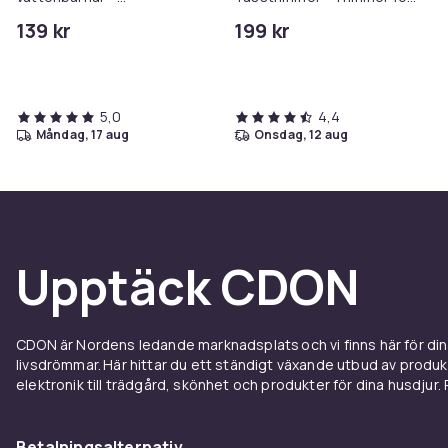
Självhäftande Silikonlist
tassar
139 kr
199 kr
Håll ditt badrum torrt och
tryggt 2m
5,0
4,4
måndag, 17 aug
onsdag, 12 aug
Upptäck CDON
CDON är Nordens ledande marknadsplats och vi finns här för d
livsdrömmar. Här hittar du ett ständigt växande utbud av produ
elektronik till trädgård, skönhet och produkter för dina husdjur. Pr
Betalningsalternativ