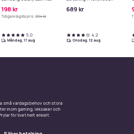
Spegel Lampor - 58x46cm
S
198 kr
689 kr
Tidigare lägsta pris:
204 kr
T
5,0
4,2
måndag, 17 aug
onsdag, 12 aug
ina små vardagsbehov och stora
kter inom gaming, leksaker och
ylar för livet helt enkelt.
Säker betalning