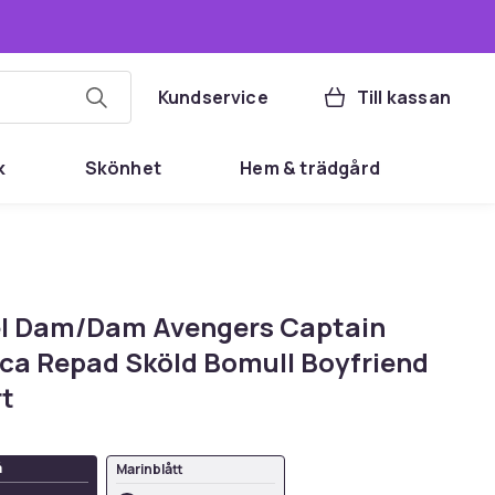
Kundservice
Till kassan
k
Skönhet
Hem & trädgård
l Dam/Dam Avengers Captain
ca Repad Sköld Bomull Boyfriend
rt
å
Marinblått