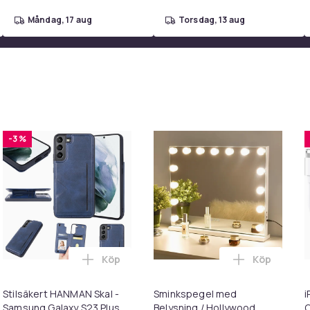
måndag, 17 aug
torsdag, 13 aug
-3 %
Köp
Köp
Självhäftande Silikonlist Håll ditt badrum torrt och tryggt 2m 
Hundtrimmer / Tasstrimmer - Trimmer för tassar i varukorgen
Lägg till Stilsäkert HANMAN Skal - Samsun
Lägg till S
Stilsäkert HANMAN Skal -
Sminkspegel med
i
Samsung Galaxy S23 Plus
Belysning / Hollywood
C