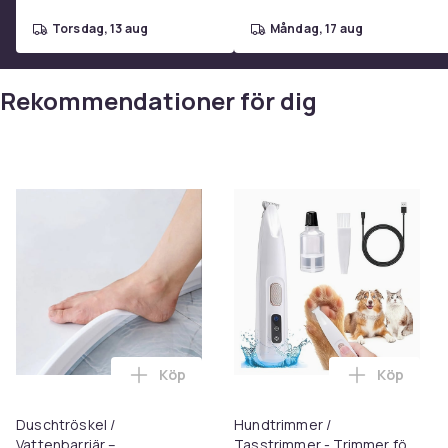
torsdag, 13 aug
måndag, 17 aug
Rekommendationer för dig
Köp
Köp
Lägg till Duschtröskel / Vattenbarriär – 
Lägg till 
Duschtröskel /
Hundtrimmer /
Vattenbarriär –
Tasstrimmer - Trimmer för