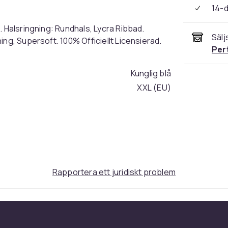
14-
. Halsringning: Rundhals, Lycra Ribbad.
Sälj
ng, Supersoft. 100% Officiellt Licensierad.
Per
Kunglig blå
XXL (EU)
99c98bb2-a402-4419-a41e-94bad3284068
Rapportera ett juridiskt problem