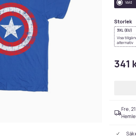
Vald
Storlek
3XL (EU)
Visa tillgä
alternativ
341 
Fre, 2
Hemle
Säke