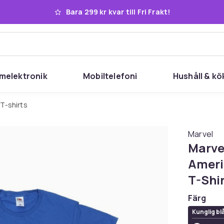
Bara 299 kr kvar till Fri Frakt!
melektronik
Mobiltelefoni
Hushåll & kö
T-shirts
Marvel
Marve
Ameri
T-Shi
Färg
Kunglig bl