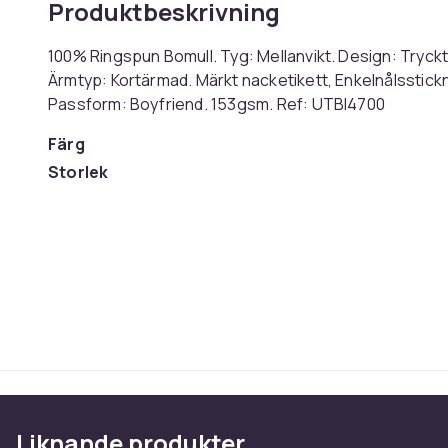
Produktbeskrivning
100% Ringspun Bomull. Tyg: Mellanvikt. Design: Tryckt
Ärmtyp: Kortärmad. Märkt nacketikett, Enkelnålsstickni
Passform: Boyfriend. 153gsm. Ref: UTBI4700
Färg
Storlek
Artikel.nr.
Produktsäkerhetsinformation
Liknande produkter