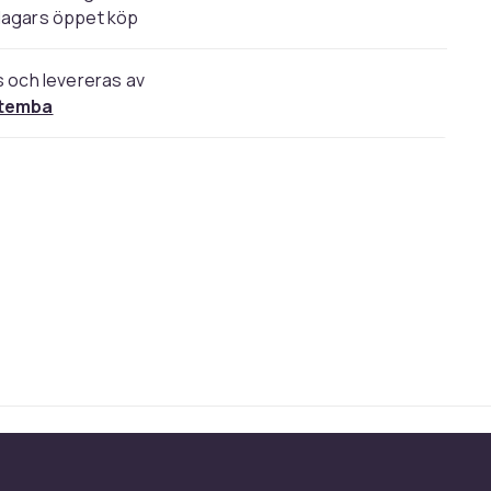
dagars öppet köp
s och levereras av
temba