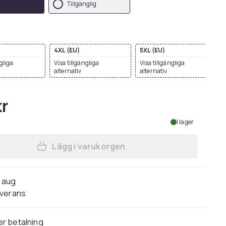
Tillgänglig
4XL (EU)
5XL (EU)
ngliga
Visa tillgängliga
Visa tillgängliga
alternativ
alternativ
kr
I lager
Lägg i varukorgen
Lägg till Marvel Dam/Dam Avengers 
1 aug
verans
r betalning