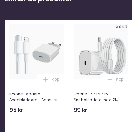
Köp
Köp
Lägg till iPhone Laddare Snabbladdare
Lägg til
iPhone Laddare
iPhone 17 / 16 / 15
Snabbladdare - Adapter +
Snabbladdare med 2M
Kabel 25W lightning - USB-
USB-C till USB-C kabel
95 kr
99 kr
C 2m