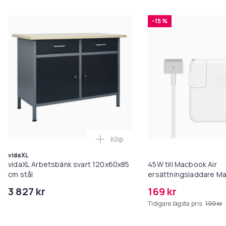
-15 %
Köp
Lägg till vidaXL Arbetsbänk sva
vidaXL
vidaXL Arbetsbänk svart 120x60x85
45W till Macbook Air
cm stål
ersättningsladdare M
A1465 A1436 A1466 A1
3 827 kr
169 kr
Tidigare lägsta pris:
199 kr