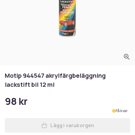
Motip 944547 akrylfärgbeläggning
lackstift bil 12 ml
98 kr
Få kvar
Lägg i varukorgen
Lägg till Motip 944547 akryl