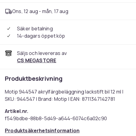
Ons, 12 aug - mån, 17 aug
Säker betalning
14-dagars öppet köp
Säljs och levereras av
CS MEGASTORE
Produktbeskrivning
Motip 944547 akrylfärgbeläggning lackstift bil 12 ml |
SKU: 944547 | Brand: Motip | EAN: 8711347142781
Artikel.nr.
f549bdbe-88b8-5d49-a644-6074c6a02c90
Produktsäkerhetsinformation