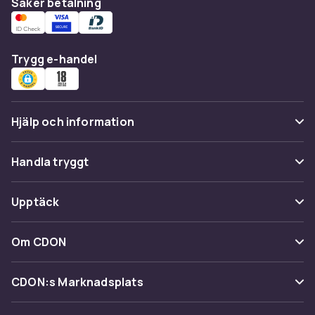
Säker betalning
Trygg e-handel
Hjälp och information
Vanliga frågor
Handla tryggt
Spåra paket
Betalning
Upptäck
Ångra & Returnera här
Leverans
Kategorier
Kundservice
Om CDON
Villkor & policy
Varumärken
Om oss
Återkallelser
CDON:s Marknadsplats
Guider
Kundrecensioner