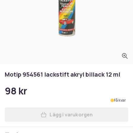
Motip 954561 lackstift akryl billack 12 ml
98 kr
Få kvar
Lägg i varukorgen
Lägg till Motip 954561 lackst