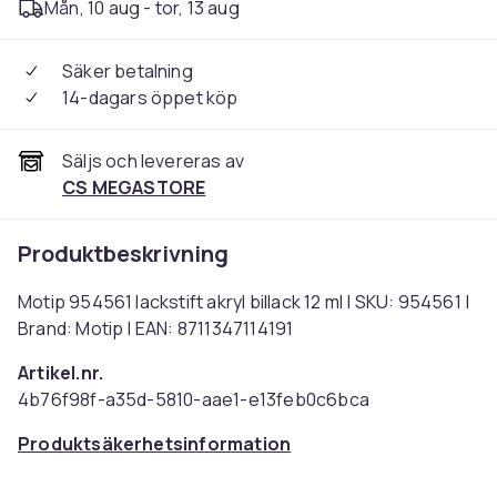
Mån, 10 aug - tor, 13 aug
Säker betalning
14-dagars öppet köp
Säljs och levereras av
CS MEGASTORE
Produktbeskrivning
Motip 954561 lackstift akryl billack 12 ml | SKU: 954561 |
Brand: Motip | EAN: 8711347114191
Artikel.nr.
4b76f98f-a35d-5810-aae1-e13feb0c6bca
Produktsäkerhetsinformation