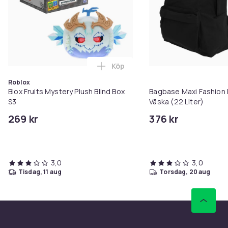
Köp
Lägg till Blox Fruits Mystery Plu
Roblox
Blox Fruits Mystery Plush Blind Box
Bagbase Maxi Fashion 
S3
Väska (22 Liter)
269 kr
376 kr
3,0
3,0
tisdag, 11 aug
torsdag, 20 aug