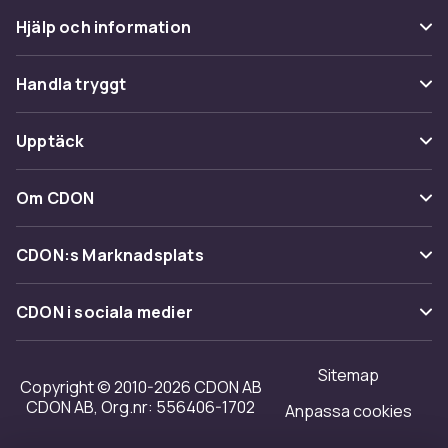
Hjälp och information
Vanliga frågor
Handla tryggt
Spåra paket
Betalning
Upptäck
Ångra & Returnera här
Leverans
Kategorier
Kundservice
Om CDON
Villkor & policy
Varumärken
Om oss
Återkallelser
CDON:s Marknadsplats
Guider
Kundrecensioner
Sälj på CDON
Shopit.se
CDON i sociala medier
Karriär på CDON
Bli affiliate
Investor relations
Sitemap
Regler & kvalitet
Copyright © 2010-2026 CDON AB
Tillgänglighet
CDON AB, Org.nr: 556406-1702
Anpassa cookies
Merchant Help Center
Transparensrapport