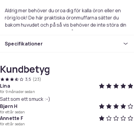
Aldrig mer behöver du oroa dig för kalla öron eller en
rörig look! De här praktiska öronmuffarna sätter du
bakom huvudet och på så vis behöver de inte störa din
frisyr. Tack vare den flexibla bågen i öronmuffarna kan
de sträckas ut för en säker passform och maximal
Specifikationer
komfort. Tillverkade i fleece på utsidan samt en mjuk
fuskpäls på insidan som värmer skönt om öronen.
Kundbetyg
Dessa öronmuffar passar de flesta, barn som vuxna,
och är perfekta oavsett om du är ute på promenad,
3,5
(23)
cyklar eller tränar. När du inte använder dem, kan du
Lina
enkelt fälla ihop öronmuffarna och stoppa dem i fickan.
för 9 månader sedan
Så ta hand om dina öron och din stil med dessa
Satt som ett smuck :-)
öronmuffar i fleece!
Bjørn H
för ett år sedan
Annette F
Bekvämt sätt att hålla sig varm i alla
för ett år sedan
väderförhållanden