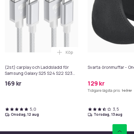
Köp
Lägg till (2st) carplay och Ladd
(2st) carplay och Laddsladd för
Svarta öronmuffar - On
Samsung Galaxy S25 S24 S22 S23
S9 S10 S20 S21 och iPhone 15 / 16/
169 kr
129 kr
17!! - 1M- Ladd (2-PACK) 1 meter
Tidigare lägsta pris:
149 kr
5,0
3,5
onsdag, 12 aug
torsdag, 13 aug