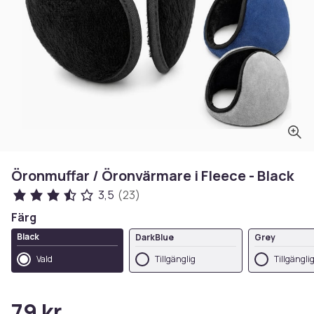
Öronmuffar / Öronvärmare i Fleece - Black
3,5
(23)
Färg
Black
DarkBlue
Grey
Vald
Tillgänglig
Tillgängli
79 kr