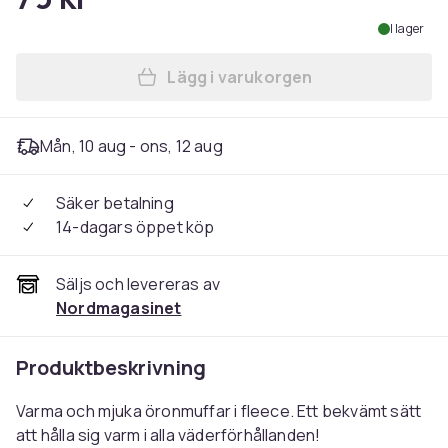
I lager
Lägg i varukorgen
Lägg till Öronmuffar / Öron
Mån, 10 aug - ons, 12 aug
Säker betalning
14-dagars öppet köp
Säljs och levereras av
Nordmagasinet
Produktbeskrivning
Varma och mjuka öronmuffar i fleece. Ett bekvämt sätt
att hålla sig varm i alla väderförhållanden!