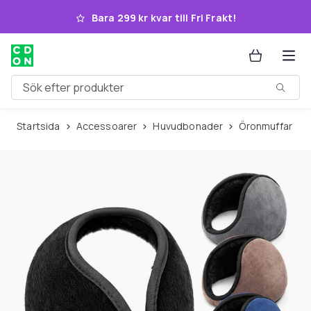
Hoppa till huvudinnehållet
Bara 299 kr kvar till Fri Frakt!
Sök efter produkter
Startsida
Accessoarer
Huvudbonader
Öronmuffar