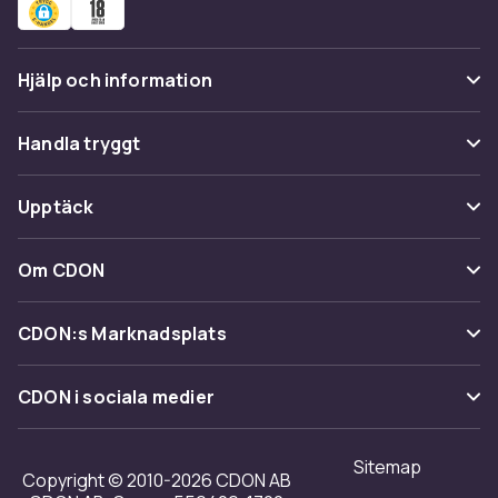
Hjälp och information
Vanliga frågor
Handla tryggt
Spåra paket
Betalning
Upptäck
Ångra & Returnera här
Leverans
Kategorier
Kundservice
Om CDON
Villkor & policy
Varumärken
Om oss
Återkallelser
CDON:s Marknadsplats
Guider
Kundrecensioner
Sälj på CDON
Shopit.se
CDON i sociala medier
Karriär på CDON
Bli affiliate
Investor relations
Sitemap
Regler & kvalitet
Copyright © 2010-2026 CDON AB