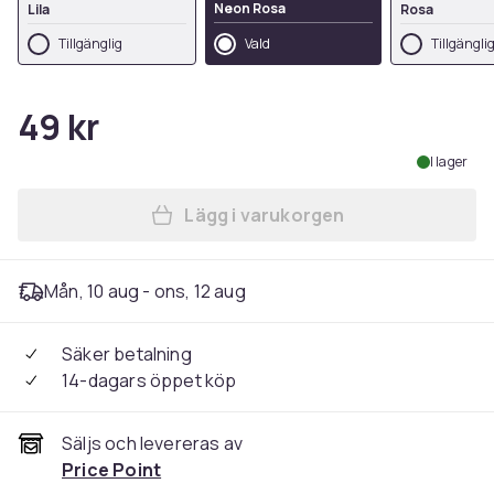
Neon Rosa
Lila
Rosa
Tillgänglig
Vald
Tillgängli
49 kr
I lager
Lägg i varukorgen
Lägg till Refill Parfymflaska
Mån, 10 aug - ons, 12 aug
Säker betalning
14-dagars öppet köp
Säljs och levereras av
Price Point