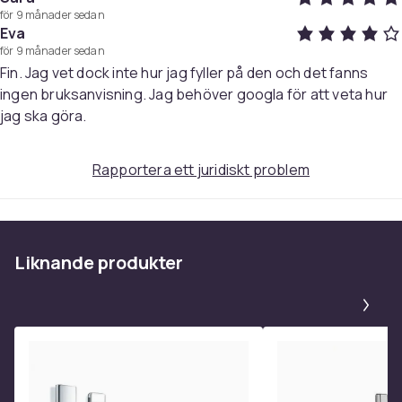
för 9 månader sedan
Eva
för 9 månader sedan
Fin. Jag vet dock inte hur jag fyller på den och det fanns
ingen bruksanvisning. Jag behöver googla för att veta hur
jag ska göra.
Rapportera ett juridiskt problem
Liknande produkter
Pa