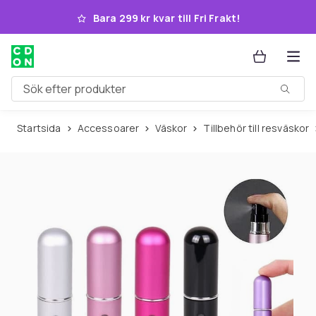
Hoppa till huvudinnehållet
Bara 299 kr kvar till Fri Frakt!
Sök efter produkter
Startsida
Accessoarer
Väskor
Tillbehör till resväskor