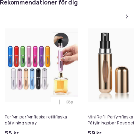
Rekommendationer för dig
Köp
Lägg till Parfym parfymflaska ref
Parfym parfymflaska refillflaska
Mini Refill Parfymflaska
påfyllning spray
Påfyllningsbar Resebeh
Guld
55 kr
59 kr