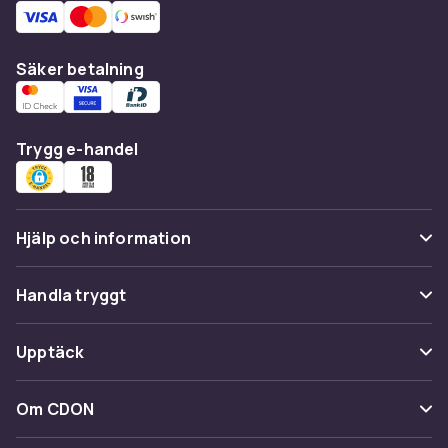
Säker betalning
Trygg e-handel
Hjälp och information
Vanliga frågor
Handla tryggt
Spåra paket
Betalning
Upptäck
Ångra & Returnera här
Leverans
Kategorier
Kundservice
Om CDON
Villkor & policy
Varumärken