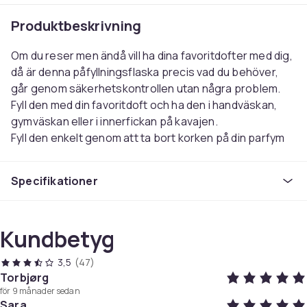
Produktbeskrivning
Om du reser men ändå vill ha dina favoritdofter med dig,
då är denna påfyllningsflaska precis vad du behöver,
går genom säkerhetskontrollen utan några problem.
Fyll den med din favoritdoft och ha den i handväskan,
gymväskan eller i innerfickan på kavajen.
Fyll den enkelt genom att ta bort korken på din parfym
och tryck sedan refillflaskan mot och den kommer fyllas
upp.
Specifikationer
Glöm ej att välja färg !
Färg
Neon Rosa
Kundbetyg
Artikel.nr.
3,5
(47)
0ae63ecb-aef1-484c-84d7-1eda5632de2d
Torbjørg
för 9 månader sedan
Produktsäkerhetsinformation
Sara